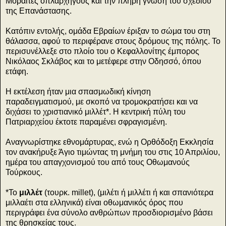
Μοραΐτες οπλαρχηγούς και την πλήρη γνώση του σχεδίου
της Επανάστασης.
Κατόπιν εντολής, ομάδα Εβραίων έριξαν το σώμα του στη
θάλασσα, αφού το περιφέρανε στους δρόμους της πόλης. Το
περισυνέλλεξε στο πλοίο του ο Κεφαλλονίτης έμπορος
Νικόλαος Σκλάβος και το μετέφερε στην Οδησσό, όπου
ετάφη.
Η εκτέλεση ήταν μια σπασμωδική κίνηση
παραδειγματισμού, με σκοπό να τρομοκρατήσει και να
διχάσει το χριστιανικό μιλλέτ*. Η κεντρική πύλη του
Πατριαρχείου έκτοτε παραμένει σφραγισμένη.
Αναγνωρίστηκε εθνομάρτυρας, ενώ η Ορθόδοξη Εκκλησία
τον ανακήρυξε Άγιο τιμώντας τη μνήμη του στις 10 Απριλίου,
ημέρα του απαγχονισμού του από τους Οθωμανούς
Τούρκους.
*Το
μιλλέτ
(τουρκ. millet), (μιλέτι ή μιλλέτι ή και σπανιότερα
μιλλαέτι στα ελληνικά) είναι οθωμανικός όρος που
περιγράφει ένα σύνολο ανθρώπων προσδιορισμένο βάσει
της θρησκείας τους.