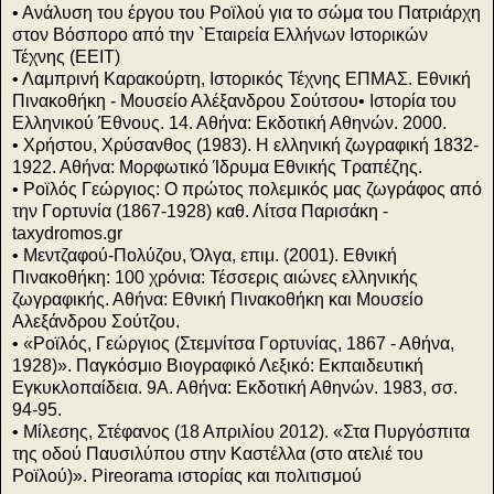
• Ανάλυση του έργου του Ροϊλού για το σώμα του Πατριάρχη
στον Βόσπορο από την `Εταιρεία Ελλήνων Ιστορικών
Τέχνης (EEIT)
• Λαμπρινή Καρακούρτη, Ιστορικός Τέχνης ΕΠΜΑΣ. Εθνική
Πινακοθήκη - Μουσείο Αλέξανδρου Σούτσου• Ιστορία του
Ελληνικού Έθνους. 14. Αθήνα: Εκδοτική Αθηνών. 2000.
• Χρήστου, Χρύσανθος (1983). Η ελληνική ζωγραφική 1832-
1922. Αθήνα: Μορφωτικό Ίδρυμα Εθνικής Τραπέζης.
• Ροϊλός Γεώργιος: Ο πρώτος πολεμικός μας ζωγράφος από
την Γορτυνία (1867-1928) καθ. Λίτσα Παρισάκη -
taxydromos.gr
• Μεντζαφού-Πολύζου, Όλγα, επιμ. (2001). Εθνική
Πινακοθήκη: 100 χρόνια: Τέσσερις αιώνες ελληνικής
ζωγραφικής. Αθήνα: Εθνική Πινακοθήκη και Μουσείο
Αλεξάνδρου Σούτζου.
• «Ροϊλός, Γεώργιος (Στεμνίτσα Γορτυνίας, 1867 - Αθήνα,
1928)». Παγκόσμιο Βιογραφικό Λεξικό: Εκπαιδευτική
Εγκυκλοπαίδεια. 9Α. Αθήνα: Εκδοτική Αθηνών. 1983, σσ.
94-95.
• Μίλεσης, Στέφανος (18 Απριλίου 2012). «Στα Πυργόσπιτα
της οδού Παυσιλύπου στην Καστέλλα (στο ατελιέ του
Ροϊλού)». Pireorama ιστορίας και πολιτισμού