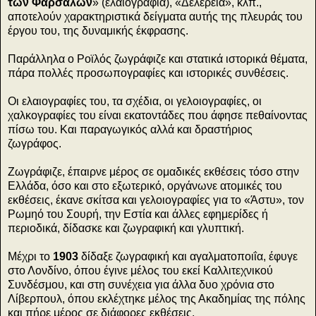
των Φαρσάλων
» (ελαιογραφία), «Δελέρεια», κλπ.,
αποτελούν χαρακτηριστικά δείγματα αυτής της πλευράς του
έργου του, της δυναμικής έκφρασης.
Παράλληλα ο Ροϊλός ζωγράφιζε και στατικά ιστορικά θέματα,
πάρα πολλές προσωπογραφίες και ιστορικές συνθέσεις.
Οι ελαιογραφίες του, τα σχέδια, οι γελοιογραφίες, οι
χαλκογραφίες του είναι εκατοντάδες που άφησε πεθαίνοντας
πίσω του. Και παραγωγικός αλλά και δραστήριος
ζωγράφος.
Ζωγράφιζε, έπαιρνε μέρος σε ομαδικές εκθέσεις τόσο στην
Ελλάδα, όσο και στο εξωτερικό, οργάνωνε ατομικές του
εκθέσεις, έκανε σκίτσα και γελοιογραφίες για το «Άστυ», τον
Ρωμηό του Σουρή, την Εστία και άλλες εφημερίδες ή
περιοδικά, δίδασκε και ζωγραφική και γλυπτική.
Μέχρι το
1903
δίδαξε ζωγραφική και αγαλματοποιΐα, έφυγε
στο Λονδίνο, όπου έγινε μέλος του εκεί Καλλιτεχνικού
Συνδέσμου, και στη συνέχεια για άλλα δυο χρόνια στο
Λίβερπουλ, όπου εκλέχτηκε μέλος της Ακαδημίας της πόλης
και πήρε μέρος σε διάφορες εκθέσεις.