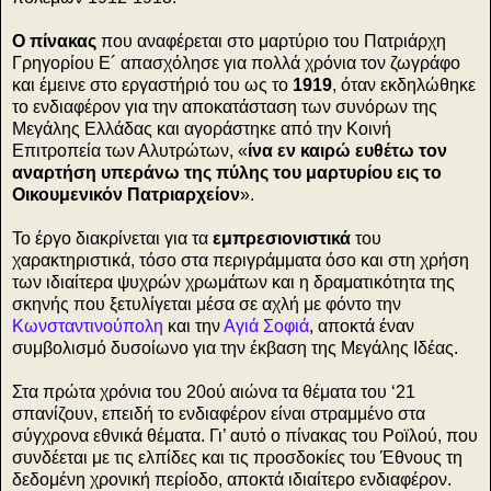
Ο πίνακας
που αναφέρεται στο μαρτύριο του Πατριάρχη
Γρηγορίου Ε´ απασχόλησε για πολλά χρόνια τον ζωγράφο
και έμεινε στο εργαστήριό του ως το
1919
, όταν εκδηλώθηκε
το ενδιαφέρον για την αποκατάσταση των συνόρων της
Μεγάλης Ελλάδας και αγοράστηκε από την Κοινή
Επιτροπεία των Αλυτρώτων, «
ίνα εν καιρώ ευθέτω τον
αναρτήση υπεράνω της πύλης του μαρτυρίου εις το
Οικουμενικόν Πατριαρχείον
».
Το έργο διακρίνεται για τα
εμπρεσιονιστικά
του
χαρακτηριστικά, τόσο στα περιγράμματα όσο και στη χρήση
των ιδιαίτερα ψυχρών χρωμάτων και η δραματικότητα της
σκηνής που ξετυλίγεται μέσα σε αχλή με φόντο την
Κωνσταντινούπολη
και την
Αγιά Σοφιά
, αποκτά έναν
συμβολισμό δυσοίωνο για την έκβαση της Μεγάλης Ιδέας.
Στα πρώτα χρόνια του 20ού αιώνα τα θέματα του ‘21
σπανίζουν, επειδή το ενδιαφέρον είναι στραμμένο στα
σύγχρονα εθνικά θέματα. Γι’ αυτό ο πίνακας του Ροϊλού, που
συνδέεται με τις ελπίδες και τις προσδοκίες του Έθνους τη
δεδομένη χρονική περίοδο, αποκτά ιδιαίτερο ενδιαφέρον.