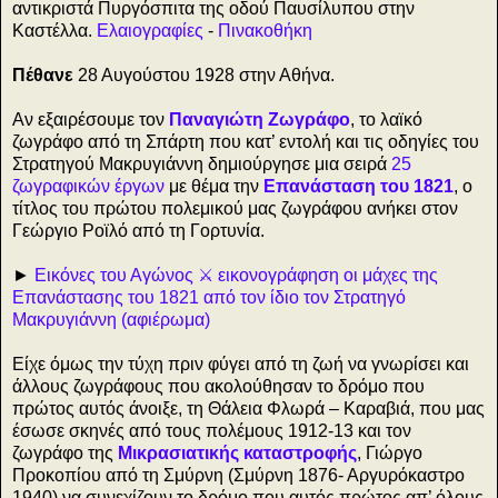
αντικριστά Πυργόσπιτα της οδού Παυσίλυπου στην
Καστέλλα.
Ελαιογραφίες
-
Πινακοθήκη
Πέθανε
28 Αυγούστου 1928 στην Αθήνα.
Αν εξαιρέσουμε τον
Παναγιώτη Ζωγράφο
, το λαϊκό
ζωγράφο από τη Σπάρτη που κατ’ εντολή και τις οδηγίες του
Στρατηγού Μακρυγιάννη δημιούργησε μια σειρά
25
ζωγραφικών έργων
με θέμα την
Επανάσταση του 1821
, ο
τίτλος του πρώτου πολεμικού μας ζωγράφου ανήκει στον
Γεώργιο Ροϊλό από τη Γορτυνία.
►
Εικόνες του Αγώνος ⚔ εικονογράφηση οι μάχες της
Επανάστασης του 1821 από τον ίδιο τον Στρατηγό
Μακρυγιάννη (αφιέρωμα)
Είχε όμως την τύχη πριν φύγει από τη ζωή να γνωρίσει και
άλλους ζωγράφους που ακολούθησαν το δρόμο που
πρώτος αυτός άνοιξε, τη Θάλεια Φλωρά – Καραβιά, που μας
έσωσε σκηνές από τους πολέμους 1912-13 και τον
ζωγράφο της
Μικρασιατικής καταστροφής
, Γιώργο
Προκοπίου από τη Σμύρνη (Σμύρνη 1876- Αργυρόκαστρο
1940) να συνεχίζουν το δρόμο που αυτός πρώτος απ’ όλους