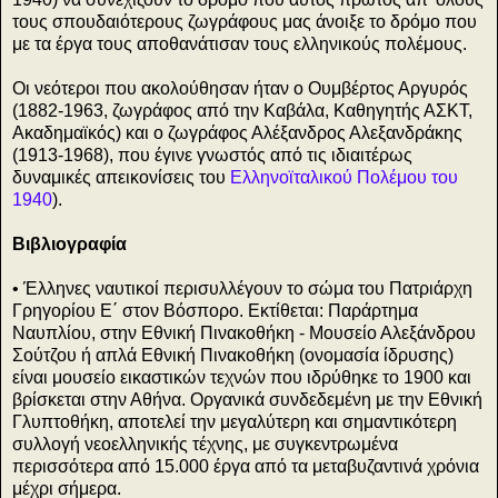
τους σπουδαιότερους ζωγράφους μας άνοιξε το δρόμο που
με τα έργα τους αποθανάτισαν τους ελληνικούς πολέμους.
Οι νεότεροι που ακολούθησαν ήταν ο Ουμβέρτος Αργυρός
(1882-1963, ζωγράφος από την Καβάλα, Καθηγητής ΑΣΚΤ,
Ακαδημαϊκός) και ο ζωγράφος Αλέξανδρος Αλεξανδράκης
(1913-1968), που έγινε γνωστός από τις ιδιαιτέρως
δυναμικές απεικονίσεις του
Ελληνοϊταλικού Πολέμου του
1940
).
Βιβλιογραφία
• Έλληνες ναυτικοί περισυλλέγουν το σώμα του Πατριάρχη
Γρηγορίου Ε΄ στον Βόσπορο. Εκτίθεται: Παράρτημα
Ναυπλίου, στην Εθνική Πινακοθήκη - Μουσείο Αλεξάνδρου
Σούτζου ή απλά Εθνική Πινακοθήκη (ονομασία ίδρυσης)
είναι μουσείο εικαστικών τεχνών που ιδρύθηκε το 1900 και
βρίσκεται στην Αθήνα. Οργανικά συνδεδεμένη με την Εθνική
Γλυπτοθήκη, αποτελεί την μεγαλύτερη και σημαντικότερη
συλλογή νεοελληνικής τέχνης, με συγκεντρωμένα
περισσότερα από 15.000 έργα από τα μεταβυζαντινά χρόνια
μέχρι σήμερα.