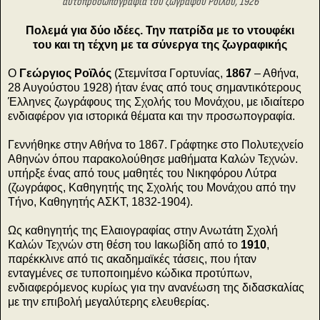
αυτοπροσωπογραφία του ζωγράφου Ροϊλού, 1926
Πολεμά για δύο ιδέες. Την πατρίδα με το ντουφέκι
του και τη τέχνη με τα σύνεργα της ζωγραφικής
Ο
Γεώργιος Ροϊλός
(Στεμνίτσα Γορτυνίας,
1867
– Αθήνα,
28 Αυγούστου 1928) ήταν ένας από τους σημαντικότερους
Έλληνες ζωγράφους της Σχολής του Μονάχου, με ιδιαίτερο
ενδιαφέρον για ιστορικά θέματα και την προσωπογραφία.
Γεννήθηκε στην Αθήνα το 1867. Γράφτηκε στο Πολυτεχνείο
Αθηνών όπου παρακολούθησε μαθήματα Καλών Τεχνών.
υπήρξε ένας από τους μαθητές του Νικηφόρου Λύτρα
(ζωγράφος, Καθηγητής της Σχολής του Μονάχου από την
Τήνο, Καθηγητής ΑΣΚΤ, 1832-1904).
Ως καθηγητής της Ελαιογραφίας στην Ανωτάτη Σχολή
Καλών Τεχνών στη θέση του Ιακωβίδη από το
1910
,
παρέκκλινε από τις ακαδημαϊκές τάσεις, που ήταν
ενταγμένες σε τυποποιημένο κώδικα προτύπων,
ενδιαφερόμενος κυρίως για την ανανέωση της διδασκαλίας
με την επιβολή μεγαλύτερης ελευθερίας.