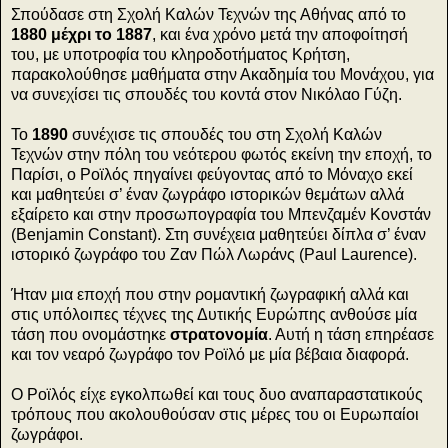
Σπούδασε στη Σχολή Καλών Τεχνών της Αθήνας από το
1880 μέχρι το 1887
, και ένα χρόνο μετά την αποφοίτησή
του, με υποτροφία του κληροδοτήματος Κρήτση,
παρακολούθησε μαθήματα στην Ακαδημία του Μονάχου, για
να συνεχίσει τις σπουδές του κοντά στον Νικόλαο Γύζη.
Το
1890
συνέχισε τις σπουδές του στη Σχολή Καλών
Τεχνών στην πόλη του νεότερου φωτός εκείνη την εποχή, το
Παρίσι, ο Ροϊλός πηγαίνει φεύγοντας από το Μόναχο εκεί
και μαθητεύει σ’ έναν ζωγράφο ιστορικών θεμάτων αλλά
εξαίρετο και στην προσωπογραφία του Μπενζαμέν Κονστάν
(Benjamin Constant). Στη συνέχεια μαθητεύει δίπλα σ’ έναν
ιστορικό ζωγράφο του Ζαν Πώλ Λωράνς (Paul Laurence).
Ήταν μια εποχή που στην ρομαντική ζωγραφική αλλά και
στις υπόλοιπες τέχνες της Δυτικής Ευρώπης ανθούσε μία
τάση που ονομάστηκε
στρατονομία
. Αυτή η τάση επηρέασε
και τον νεαρό ζωγράφο τον Ροϊλό με μία βέβαια διαφορά.
Ο Ροϊλός είχε εγκολπωθεί και τους δυο αναπαραστατικούς
τρόπους που ακολουθούσαν στις μέρες του οι Ευρωπαίοι
ζωγράφοι.