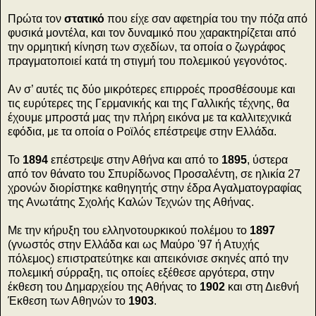
Πρώτα τον
στατικό
που είχε σαν αφετηρία του την πόζα από
φυσικά μοντέλα, και τον δυναμικό που χαρακτηρίζεται από
την ορμητική κίνηση των σχεδίων, τα οποία ο ζωγράφος
πραγματοποιεί κατά τη στιγμή του πολεμικού γεγονότος.
Αν σ’ αυτές τις δύο μικρότερες επιρροές προσθέσουμε και
τις ευρύτερες της Γερμανικής και της Γαλλικής τέχνης, θα
έχουμε μπροστά μας την πλήρη εικόνα με τα καλλιτεχνικά
εφόδια, με τα οποία ο Ροϊλός επέστρεψε στην Ελλάδα.
Το
1894
επέστρεψε στην Αθήνα και από το
1895
, ύστερα
από τον θάνατο του Σπυρίδωνος Προσαλέντη, σε ηλικία 27
χρονών διορίστηκε καθηγητής στην έδρα Αγαλματογραφίας
της Ανωτάτης Σχολής Καλών Τεχνών της Αθήνας.
Με την κήρυξη του ελληνοτουρκικού πολέμου το
1897
(γνωστός στην Ελλάδα και ως Μαύρο '97 ή Ατυχής
πόλεμος) επιστρατεύτηκε και απεικόνισε σκηνές από την
πολεμική σύρραξη, τις οποίες εξέθεσε αργότερα, στην
έκθεση του Δημαρχείου της Αθήνας το
1902
και στη Διεθνή
Έκθεση των Αθηνών το
1903
.