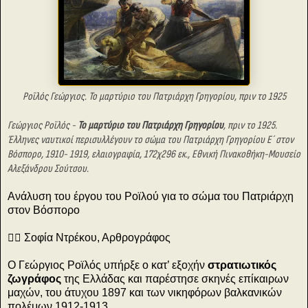
Ροϊλός Γεώργιος. Το μαρτύριο του Πατριάρχη Γρηγορίου, πριν το 1925
Γεώργιος Ροϊλός -
Το μαρτύριο του Πατριάρχη Γρηγορίου
, πριν το 1925.
Έλληνες ναυτικοί περισυλλέγουν το σώμα του Πατριάρχη Γρηγορίου Ε´ στον
Βόσπορο, 1910- 1919, ελαιογραφία, 172χ296 εκ., Εθνική Πινακοθήκη-Μουσείο
Αλεξάνδρου Σούτσου.
Ανάλυση του έργου του Ροϊλού για το σώμα του Πατριάρχη
στον Βόσπορο
✍🏻 Σοφία Ντρέκου, Αρθρογράφος
Ο Γεώργιος Ροϊλός υπήρξε ο κατ’ εξοχήν
στρατιωτικός
ζωγράφος
της Ελλάδας και παρέστησε σκηνές επίκαιρων
μαχών, του άτυχου 1897 και των νικηφόρων βαλκανικών
πολέμων 1912-1913.