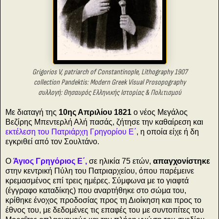
Grigorios V, patriarch of Constantinople, Lithography 1907
collection Pandektis: Modern Greek Visual Prosopography
συλλογή: Θησαυρός Ελληνικής Ιστορίας & Πολιτισμού
Με διαταγή της
10ης Απριλίου 1821
ο νέος Μεγάλος
Βεζίρης Μπεντερλή Αλή πασάς, ζήτησε την καθαίρεση και
εκτέλεση του Πατριάρχη Γρηγορίου Ε΄
, η οποία είχε ή δη
εγκριθεί από τον Σουλτάνο.
Ο
Άγιος Γρηγόριος Ε΄,
σε ηλικία 75 ετών,
απαγχονίστηκε
στην κεντρική Πύλη του Πατριαρχείου, όπου παρέμεινε
κρεμασμένος επί τρεις ημέρες. Σύμφωνα με το γιαφτά
(έγγραφο καταδίκης) που αναρτήθηκε στο σώμα του,
κρίθηκε ένοχος προδοσίας προς τη Διοίκηση και προς το
έθνος του, με δεδομένες τις επαφές του με συντοπίτες του