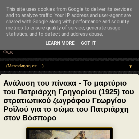
"copyrightHolder": { "@type": "Person", "name": "Sophia Drekou" },
"potentialAction": { "@type": "ReadAction", "target":
This site uses cookies from Google to deliver its services
"https://www.sophia-ntrekou.gr/2025/04/georgios-roilos-the-
and to analyze traffic. Your IP address and user-agent are
martyrdom-of-patriarch-grigorios.html" } }
shared with Google along with performance and security
Αέναη επΑνάσταση
metrics to ensure quality of service, generate usage
statistics, and to detect and address abuse.
• Επιστήμη • Ψυχολογία • Λογοτεχνία • Τέχνες • Θεολογία •
LEARN MORE
GOT IT
Φιλοσοφία • Στοχασμοί... για τη μνήμη, τον άνθρωπο και το
Φως
▼
Ανάλυση του πίνακα - Το μαρτύριο
του Πατριάρχη Γρηγορίου (1925) του
στρατιωτικού ζωγράφου Γεωργίου
Ροϊλού για το σώμα του Πατριάρχη
στον Βόσπορο