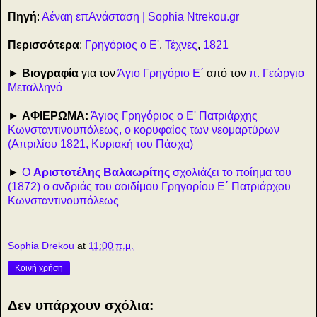
Πηγή
:
Αέναη επΑνάσταση | Sophia Ntrekou.gr
Περισσότερα
:
Γρηγόριος ο Ε'
,
Τέχνες
,
1821
►
Βιογραφία
για τον
Άγιο Γρηγόριο Ε΄
από τον
π. Γεώργιο
Μεταλληνό
►
ΑΦΙΕΡΩΜΑ:
Άγιος Γρηγόριος ο Ε' Πατριάρχης
Κωνσταντινουπόλεως, ο κορυφαίος των νεομαρτύρων
(Απριλίου 1821, Κυριακή του Πάσχα)
►
Ο
Αριστοτέλης Βαλαωρίτης
σχολιάζει το ποίημα του
(1872) ο ανδριάς του αοιδίμου Γρηγορίου Ε΄ Πατριάρχου
Κωνσταντινουπόλεως
Sophia Drekou
at
11:00 π.μ.
Κοινή χρήση
Δεν υπάρχουν σχόλια: