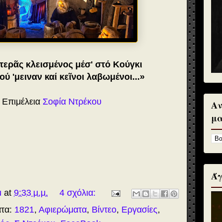
ρτερᾶς κλεισμένος μέσ' στό Κούγκι
ού 'μειναν καί κεῖνοι λαβωμένοι...»
 Επιμέλεια
Σοφία Ντρέκου
Αν
μα
Άγ
u
at
9:33 μ.μ.
4 σχόλια:
ατα:
1821
,
Αφιερώματα
,
Βίντεο
,
Εργασίες
,