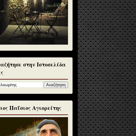
αζήτησε στην Ιστοσελίδα
ς
ιος Παΐσιος Αγιορείτης