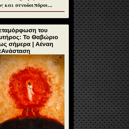
ς και συνοδοιπόροι...
εταμόρφωση του
ωτήρος: Το Θαβώριο
ως σήμερα | Αέναη
πΑνάσταση