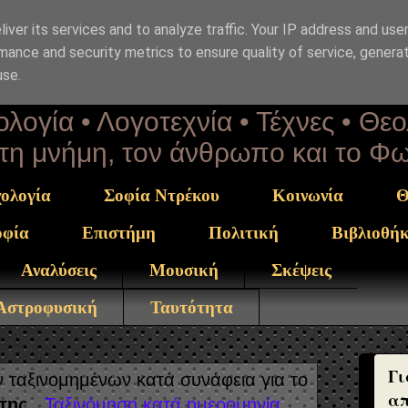
iver its services and to analyze traffic. Your IP address and use
επΑνάσταση
mance and security metrics to ensure quality of service, genera
use.
λογία • Λογοτεχνία • Τέχνες • Θε
α τη μνήμη, τον άνθρωπο και το Φ
ολογία
Σοφία Ντρέκου
Κοινωνία
Θ
οφία
Επιστήμη
Πολιτική
Βιβλιοθή
Αναλύσεις
Μουσική
Σκέψεις
 Αστροφυσική
Ταυτότητα
Γι
ταξινομημένων κατά συνάφεια για το
απ
της
.
Ταξινόμηση κατά ημερομηνία