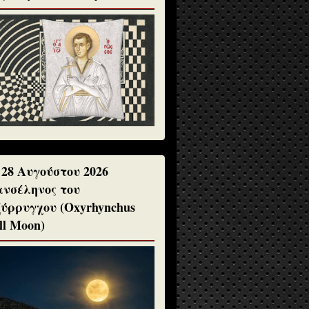
 28 Αυγούστου 2026
νσέληνος του
ύρρυγχου (Oxyrhynchus
ll Moon)