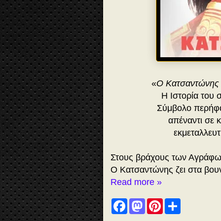
«
Ο Κατσαντώνης δ
Η Ιστορία του 
Σύμβολο περήφα
απέναντι σε 
εκμεταλλευτ
Στους βράχους των Αγράφων
Ο Κατσαντώνης ζει στα βου
Read more »
F
M
P
S
a
a
i
h
c
s
n
a