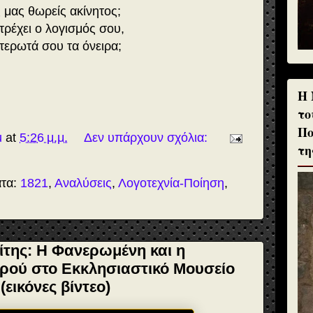
μας θωρείς ακίνητος;
τρέχει ο λογισμός σου,
τερωτά σου τα όνειρα;
H 
το
Πο
u
at
5:26 μ.μ.
Δεν υπάρχουν σχόλια:
τη
ατα:
1821
,
Αναλύσεις
,
Λογοτεχνία-Ποίηση
,
της: Η Φανερωμένη και η
ερού στο Εκκλησιαστικό Μουσείο
εικόνες βίντεο)