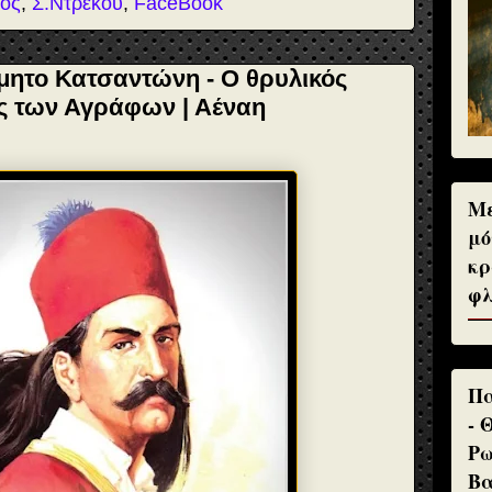
ός
,
Σ.Ντρέκου
,
FaceBook
ητο Κατσαντώνη - Ο θρυλικός
 των Αγράφων | Αέναη
Με
μό
κρ
φλ
Πα
- 
Ρω
Βα