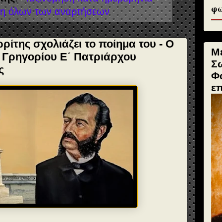
φω
η όλων των αναρτήσεων
ίτης σχολιάζει το ποίημα του - Ο
Μ
υ Γρηγορίου Ε΄ Πατριάρχου
Σ
ς
Φ
ε