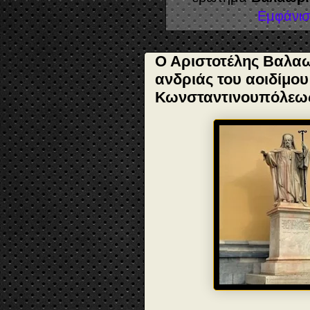
Εμφάνισ
Ο Αριστοτέλης Βαλαωρ
ανδριάς του αοιδίμο
Κωνσταντινουπόλεω