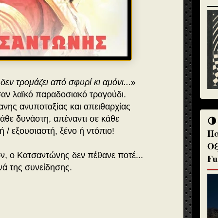
εν τρομάζει από σφυρί κι αμόνι...
»
σαν λαϊκό παραδοσιακό τραγούδι.
νης ανυποταξίας και απειθαρχίας
κάθε δυνάστη, απέναντι σε κάθε
🌗
ή / εξουσιαστή, ξένο ή ντόπιο!
Πα
Οξ
, ο Κατσαντώνης δεν πέθανε ποτέ...
Fu
νά της συνείδησης.