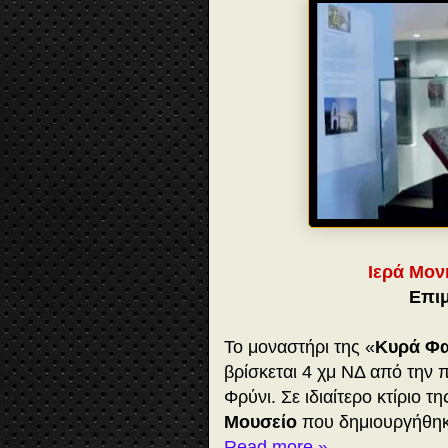
Ιερά Μον
Επιμ
Το μοναστήρι της «
Κυρά Φ
βρίσκεται 4 χμ ΝΔ από την 
Φρύνι. Σε ιδιαίτερο κτίριο τ
Μουσείο
που δημιουργήθηκ
Read more »