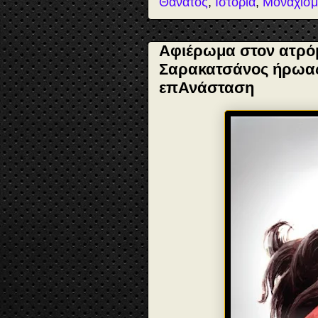
t
Θάνατος
,
Ιστορία
,
Μοναχισμ
Αφιέρωμα στον ατρόμ
Σαρακατσάνος ήρωας
επΑνάσταση