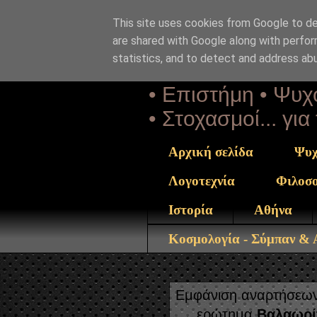
This site uses cookies from Google to del
Αέναη 
are shared with Google along with perfor
statistics, and to detect and address ab
• Επιστήμη • Ψυχο
• Στοχασμοί... γι
Αρχική σελίδα
Ψυχ
Λογοτεχνία
Φιλοσ
Ιστορία
Αθήνα
Κοσμολογία - Σύμπαν &
Εμφάνιση αναρτήσεων 
ερώτημα
Βαλαωρί