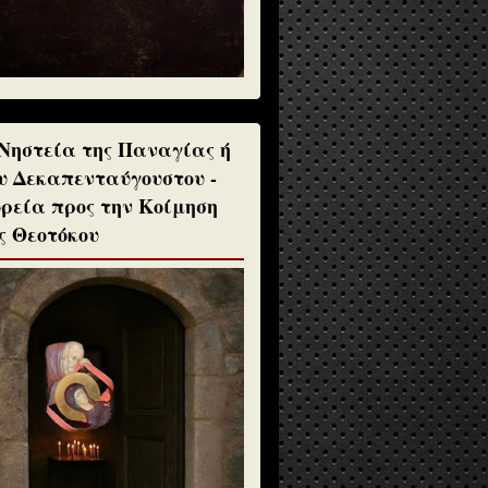
Νηστεία της Παναγίας ή
υ Δεκαπενταύγουστου -
ρεία προς την Κοίμηση
ς Θεοτόκου