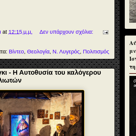
u
at
12:15 μ.μ.
Δεν υπάρχουν σχόλια:
Αύ
μν
ατα:
Βίντεο
,
Θεολογία
,
Ν. Λυγερός
,
Πολιτισμός
Ισ
τη
κι - Η Αυτοθυσία του καλόγερου
υλιωτών