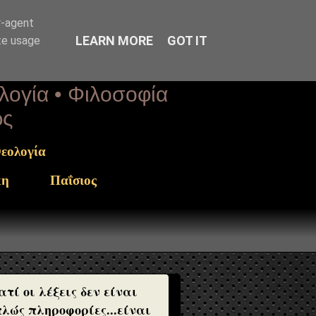
r-agent
LEARN MORE
GOT IT
te usage
ολογία • Φιλοσοφία
ως
εολογία
κη
Παΐσιος
ατί οι λέξεις δεν είναι
λώς πληροφορίες...είναι