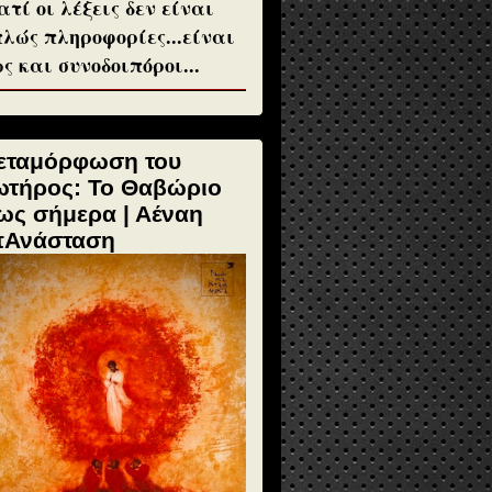
ατί οι λέξεις δεν είναι
λώς πληροφορίες...είναι
ς και συνοδοιπόροι...
εταμόρφωση του
ωτήρος: Το Θαβώριο
ως σήμερα | Αέναη
πΑνάσταση