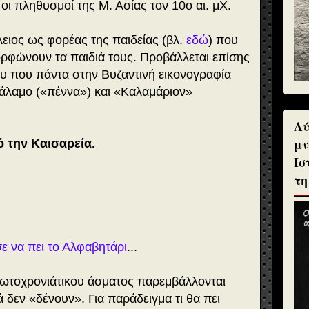
 πληθυσμοί της Μ. Ασίας τον 10ο αι. μΧ.
ειος ως φορέας της παιδείας (βλ.
εδώ
) που
ορφώνουν τα παιδιά τους. Προβάλλεται επίσης
ου που πάντα στην Βυζαντινή εικονογραφία
 Κάλαμο («πέννα») και «Καλαμάριον»
Αύ
μν
ό την Καισαρεία.
Ισ
τη
ε να πει το Αλφαβητάρι
...
ωτοχρονιάτικου άσματος παρεμβάλλονται
ά δεν «δένουν». Για παράδειγμα τι θα πει