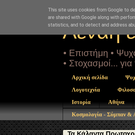
"copyrightHolder": { "@type": "Person", "name": "Sophia 
Prwtoxronias.html" } }
This site uses cookies from Google to del
are shared with Google along with perfor
Αέναη 
statistics, and to detect and address ab
• Επιστήμη • Ψυχο
• Στοχασμοί... γι
Αρχική σελίδα
Ψυχ
Λογοτεχνία
Φιλοσ
Ιστορία
Αθήνα
Κοσμολογία - Σύμπαν &
Τα Κάλαντα Πρωτοχρον