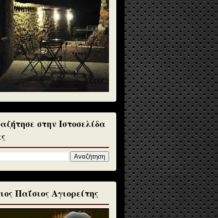
αζήτησε στην Ιστοσελίδα
ς
ιος Παΐσιος Αγιορείτης