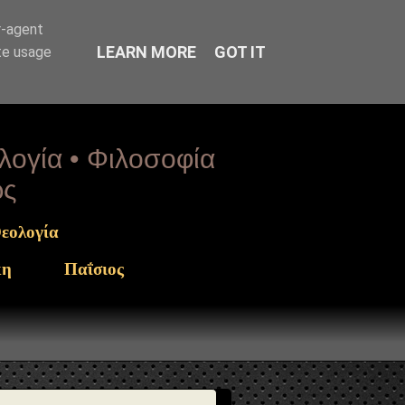
arget": "https://www.sophia-ntrekou.gr/2016/12/kalanta-
r-agent
LEARN MORE
GOT IT
te usage
ολογία • Φιλοσοφία
ως
εολογία
κη
Παΐσιος