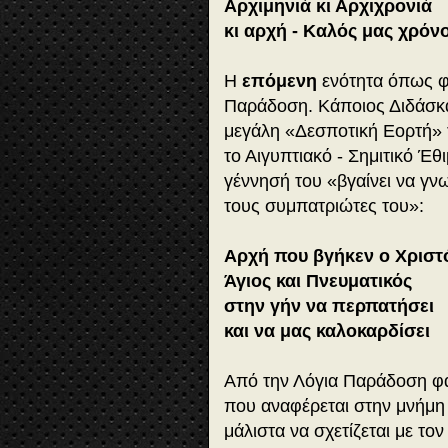
Αρχιμηνιά κι Αρχιχρονιά
κι αρχή - Καλός μας χρόν
Η
επόμενη
ενότητα όπως φα
Παράδοση. Κάποιος Διδάσκαλ
μεγάλη «Δεσποτική Εορτή» 
το Αιγυπτιακό - Σημιτικό Έθ
γέννησή του «βγαίνει να γνω
τους συμπατριώτες του»:
Αρχή που βγήκεν ο Χρισ
Άγιος και Πνευματικός
στην γήν να περπατήσει
και να μας καλοκαρδίσει
Από την Λόγια Παράδοση φαί
που αναφέρεται στην μνήμη
μάλιστα να σχετίζεται με το