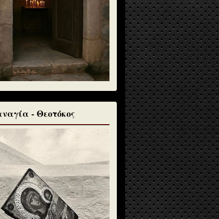
ναγία - Θεοτόκος