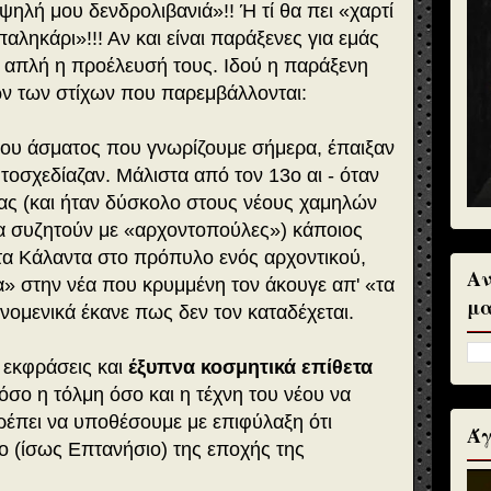
 ψηλή μου δενδρολιβανιά»!! Ή τί θα πει «χαρτί
 παληκάρι»!!! Αν και είναι παράξενες για εμάς
λύ απλή η προέλευσή τους. Ιδού η παράξενη
ών των στίχων που παρεμβάλλονται:
του άσματος που γνωρίζουμε σήμερα, έπαιξαν
οσχεδίαζαν. Μάλιστα από τον 13ο αι - όταν
ας (και ήταν δύσκολο στους νέους χαμηλών
να συζητούν με «αρχοντοπούλες») κάποιος
τα Κάλαντα στο πρόπυλο ενός αρχοντικού,
Αν
α» στην νέα που κρυμμένη τον άκουγε απ' «τα
μα
νομενικά έκανε πως δεν τον καταδέχεται.
 εκφράσεις και
έξυπνα κοσμητικά επίθετα
Τόσο η τόλμη όσο και η τέχνη του νέου να
τρέπει να υποθέσουμε με επιφύλαξη ότι
Άγ
ο (ίσως Επτανήσιο) της εποχής της