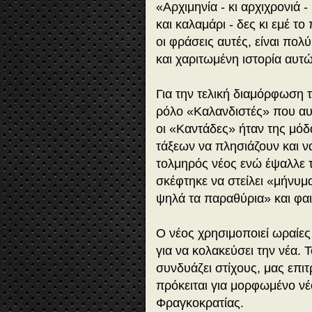
«Αρχιμηνία - κι αρχιχρονιά -
και καλαμάρι - δες κι εμέ το
οι φράσεις αυτές, είναι πο
και χαριτωμένη ιστορία αυτ
Για την τελική διαμόρφωση 
ρόλο «Καλανδιστές» που αυτ
οι «Καντάδες» ήταν της μόδ
τάξεων να πλησιάζουν και 
τολμηρός νέος ενώ έψαλλε 
σκέφτηκε να στείλει «μήνυμ
ψηλά τα παραθύρια» και φαι
Ο νέος χρησιμοποιεί ωραίες
για να κολακεύσει την νέα. 
συνδυάζει στίχους, μας επι
πρόκειται για μορφωμένο νέ
Φραγκοκρατίας.