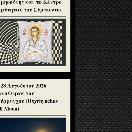
μηοσύνης και το Κέντρο
ρύτητας του Σύμπαντος
 28 Αυγούστου 2026
νσέληνος του
ύρρυγχου (Oxyrhynchus
ll Moon)