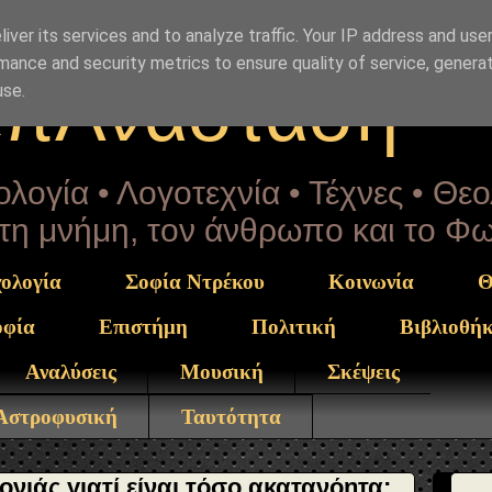
Drekou" }, "potentialAction": { "@type": "ReadAction", "t
iver its services and to analyze traffic. Your IP address and use
mance and security metrics to ensure quality of service, genera
επΑνάσταση
use.
λογία • Λογοτεχνία • Τέχνες • Θε
α τη μνήμη, τον άνθρωπο και το Φ
ολογία
Σοφία Ντρέκου
Κοινωνία
Θ
οφία
Επιστήμη
Πολιτική
Βιβλιοθή
Αναλύσεις
Μουσική
Σκέψεις
 Αστροφυσική
Ταυτότητα
ιάς γιατί είναι τόσο ακατανόητα;