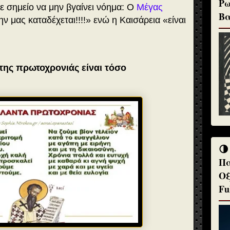
Ρω
 σημείο να μην βγαίνει νόημα: Ο
Μέγας
Βα
ν μας καταδέχεται!!!!» ενώ η Καισάρεια «είναι
α της πρωτοχρονιάς είναι τόσο
🌗
Πα
Οξ
Fu