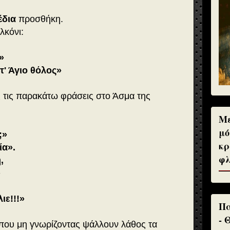
έδια
προσθήκη.
λκόνι:
»
τ' Άγιο θόλος»
ς τις παρακάτω φράσεις στο Άσμα της
Με
μό
;»
κρ
ία».
φλ
η,
»
ιε!!!»
Πα
- 
ι που μη γνωρίζοντας ψάλλουν λάθος τα