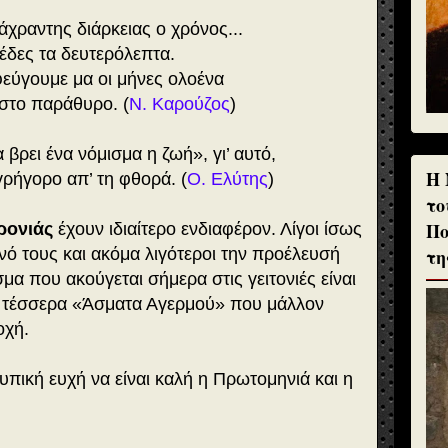
άχραντης διάρκειας ο χρόνος...
έδες τα δευτερόλεπτα.
φεύγουμε μα οι μήνες ολοένα
 στο παράθυρο. (
Ν. Καρούζος
)
 βρει ένα νόμισμα η ζωή», γι’ αυτό,
H 
γρήγορο απ’ τη φθορά. (
Ο. Ελύτης
)
το
Πο
ρονιάς
έχουν ιδιαίτερο ενδιαφέρον. Λίγοι ίσως
τη
νό τους και ακόμα λιγότεροι την προέλευσή
σμα που ακούγεται σήμερα στις γειτονιές είναι
 τέσσερα «Άσματα Αγερμού» που μάλλον
οχή.
τυπική ευχή να είναι καλή η Πρωτομηνιά και η