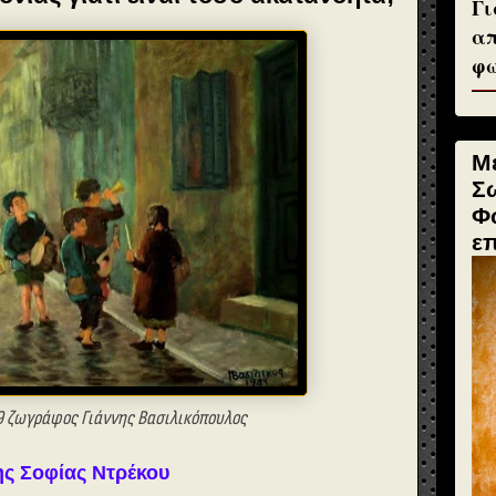
Γι
απ
φω
Μ
Σ
Φ
ε
 ζωγράφος Γιάννης Βασιλικόπουλος
ης Σοφίας Ντρέκου