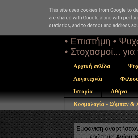
This site uses cookies from Google to del
Αέναη 
are shared with Google along with perfor
statistics, and to detect and address ab
• Επιστήμη • Ψυχο
• Στοχασμοί... γι
Αρχική σελίδα
Ψυχ
Λογοτεχνία
Φιλοσ
Ιστορία
Αθήνα
Κοσμολογία - Σύμπαν &
Εμφάνιση αναρτήσεων 
ερώτημα
Αγίου 