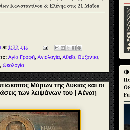
γίων Κωνσταντίνου & Ελένης στις 21 Μαΐου
u
at
1:22 μ.μ.
ατα:
Αγία Γραφή
,
Αγιολογία
,
Αθεΐα
,
Βυζάντιο
,
,
Θεολογία
🌗
Πα
επίσκοπος Μύρων της Λυκίας και οι
Οξ
άσεις των λειψάνων του | Αέναη
Fu