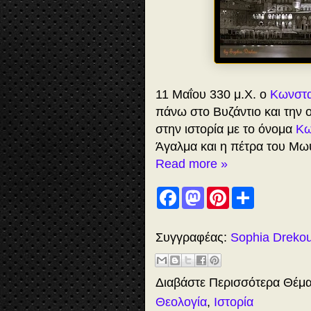
11 Μαΐου 330 μ.Χ. ο
Κωνστα
πάνω στο Βυζάντιο και την 
στην ιστορία με το όνομα
Κω
Άγαλμα και η πέτρα του Μ
Read more »
F
M
P
S
a
a
i
h
c
s
n
a
e
t
t
r
b
o
e
e
Συγγραφέας:
Sophia Dreko
o
d
r
o
o
e
k
n
s
t
Διαβάστε Περισσότερα Θέμ
Θεολογία
,
Ιστορία