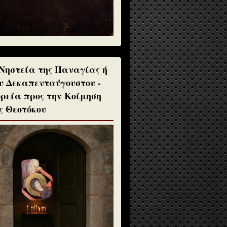
Νηστεία της Παναγίας ή
υ Δεκαπενταύγουστου -
ρεία προς την Κοίμηση
ς Θεοτόκου