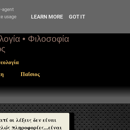
r-agent
LEARN MORE
GOT IT
te usage
ολογία • Φιλοσοφία
ως
εολογία
κη
Παΐσιος
ατί οι λέξεις δεν είναι
λώς πληροφορίες...είναι