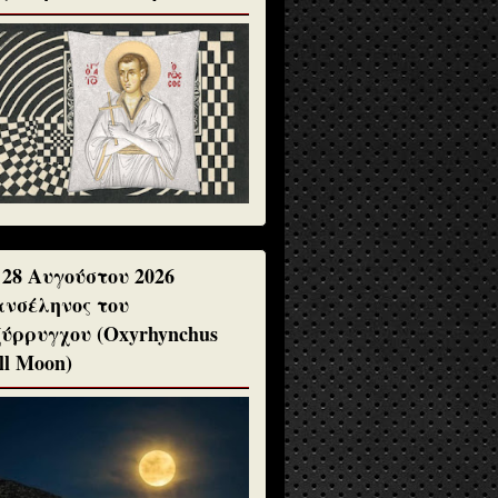
 28 Αυγούστου 2026
νσέληνος του
ύρρυγχου (Oxyrhynchus
ll Moon)