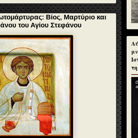
ωτομάρτυρας: Βίος, Μαρτύριο και
ψάνου του Αγίου Στεφάνου
Αύ
μν
Ισ
τη