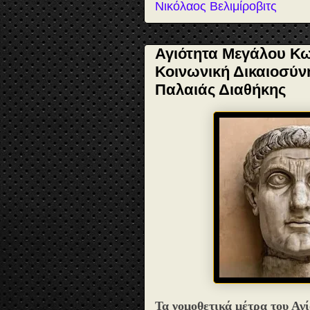
Νικόλαος Βελιμίροβιτς
Αγιότητα Μεγάλου Κ
Κοινωνική Δικαιοσύνη
Παλαιάς Διαθήκης
Τα νομοθετικά μέτρα του Αγ