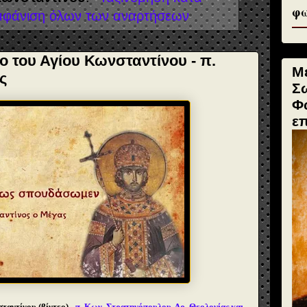
φω
μφάνιση όλων των αναρτήσεων
ο του Αγίου Κωνσταντίνου - π.
Μ
ς
Σ
Φ
ε
ταντίνου (βίντεο) -
π. Κων. Στρατηγόπουλου, Δρ. Θεολογίας και