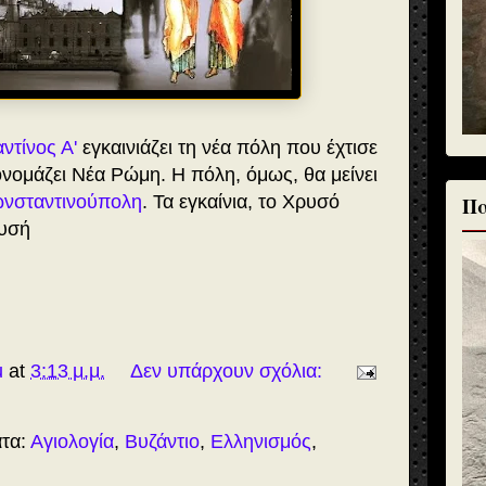
ντίνος Α'
εγκαινιάζει τη νέα πόλη που έχτισε
ονομάζει Νέα Ρώμη. Η πόλη, όμως, θα μείνει
νσταντινούπολη
. Τα εγκαίνια, το Χρυσό
Πα
ωυσή
u
at
3:13 μ.μ.
Δεν υπάρχουν σχόλια:
ατα:
Αγιολογία
,
Βυζάντιο
,
Ελληνισμός
,