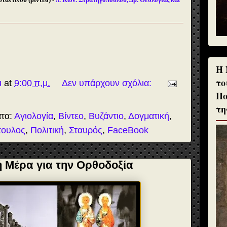
H 
το
u
at
9:00 π.μ.
Δεν υπάρχουν σχόλια:
Πο
τη
ατα:
Αγιολογία
,
Βίντεο
,
Βυζάντιο
,
Δογματική
,
πουλος
,
Πολιτική
,
Σταυρός
,
FaceBook
 Μέρα για την Ορθοδοξία