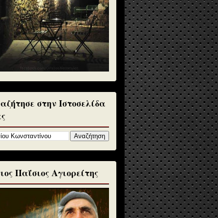
αζήτησε στην Ιστοσελίδα
ς
ιος Παΐσιος Αγιορείτης