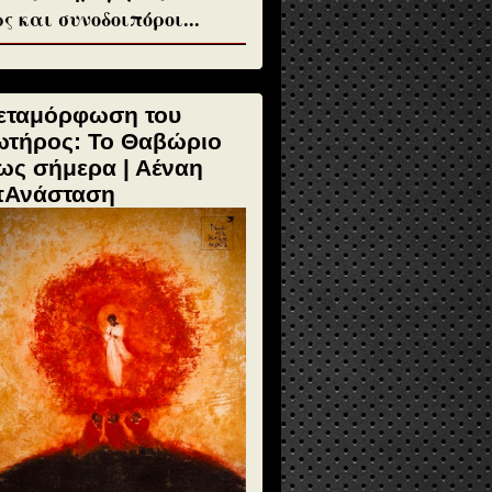
ς και συνοδοιπόροι...
εταμόρφωση του
ωτήρος: Το Θαβώριο
ως σήμερα | Αέναη
πΑνάσταση