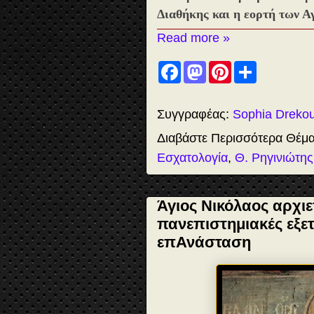
Διαθήκης και η εορτή των Α
Read more »
F
M
P
S
a
a
i
h
c
s
n
a
e
t
t
r
b
o
e
e
Συγγραφέας:
Sophia Dreko
o
d
r
o
o
e
Διαβάστε Περισσότερα Θέμ
k
n
s
t
Εσχατολογία
,
Θ. Ρηγινιώτης
Άγιος Νικόλαος αρχι
πανεπιστημιακές εξετ
επΑνάσταση