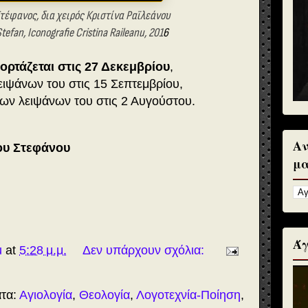
τέφανος, δια χειρός
Κριστίνα Ραϊλεάνου
efan, Iconografie Cristina Raileanu, 201
6
ορτάζεται στις 27 Δεκεμβρίου
,
ειψάνων του στις 15 Σεπτεμβρίου,
των λειψάνων του στις 2 Αυγούστου.
Αν
ίου Στεφάνου
μα
Άγ
u
at
5:28 μ.μ.
Δεν υπάρχουν σχόλια:
ατα:
Αγιολογία
,
Θεολογία
,
Λογοτεχνία-Ποίηση
,