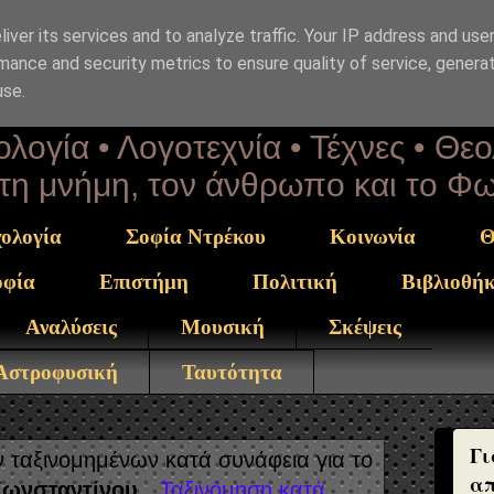
iver its services and to analyze traffic. Your IP address and use
επΑνάσταση
mance and security metrics to ensure quality of service, genera
use.
λογία • Λογοτεχνία • Τέχνες • Θε
α τη μνήμη, τον άνθρωπο και το Φ
ολογία
Σοφία Ντρέκου
Κοινωνία
Θ
οφία
Επιστήμη
Πολιτική
Βιβλιοθή
Αναλύσεις
Μουσική
Σκέψεις
 Αστροφυσική
Ταυτότητα
Γι
ταξινομημένων κατά συνάφεια για το
απ
Κωνσταντίνου
.
Ταξινόμηση κατά