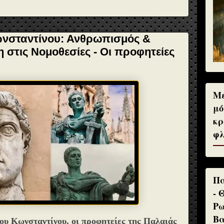
ωνσταντίνου: Ανθρωπισμός &
 στις Νομοθεσίες - Οι προφητείες
Με
μό
κρ
φλ
Πα
- 
Ρω
Βα
ίου Κωνσταντίνου, οι προφητείες της Παλαιάς