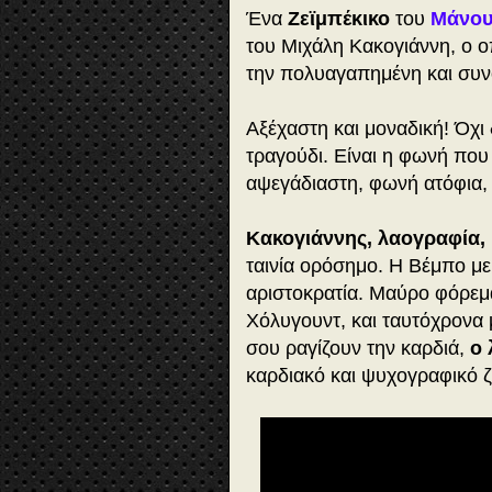
Ένα
Ζεϊμπέκικο
του
Μάνου
του Μιχάλη Κακογιάννη, ο ο
την πολυαγαπημένη και συν
Αξέχαστη και μοναδική! Όχι δε
τραγούδι. Είναι η φωνή που
αψεγάδιαστη, φωνή ατόφια,
Κακογιάννης, λαογραφία, 
ταινία ορόσημο. Η Βέμπο με
αριστοκρατία. Μαύρο φόρεμα
Χόλυγουντ, και ταυτόχρονα 
σου ραγίζουν την καρδιά,
ο 
καρδιακό και ψυχογραφικό ζ