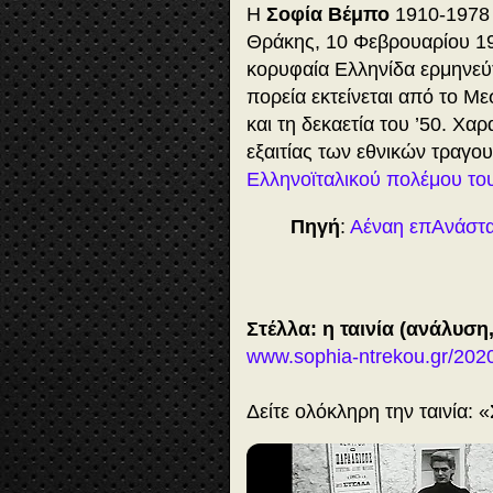
Η
Σοφία Βέμπο
1910-1978 
Θράκης, 10 Φεβρουαρίου 19
κορυφαία Ελληνίδα ερμηνεύτ
πορεία εκτείνεται από το Μ
και τη δεκαετία του ’50. Χα
εξαιτίας των εθνικών τραγο
Ελληνοϊταλικού πολέμου το
Πηγή
:
Αέναη επΑνάστα
Στέλλα: η ταινία (ανάλυση
www.sophia-ntrekou.gr/2020
Δείτε ολόκληρη την ταινία: 