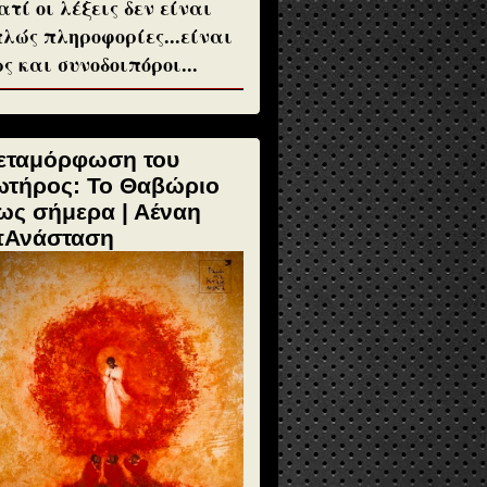
ατί οι λέξεις δεν είναι
λώς πληροφορίες...είναι
ς και συνοδοιπόροι...
εταμόρφωση του
ωτήρος: Το Θαβώριο
ως σήμερα | Αέναη
πΑνάσταση