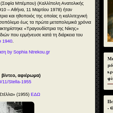
(Σοφία Μπέμπου) (Καλλίπολη Ανατολικής
10 – Αθήνα, 11 Μαρτίου 1978) ήταν
ρια και ηθοποιός της οποίας η καλλιτεχνική
εσοπόλεμο έως τα πρώτα μεταπολεμικά χρόνια
ρακτηρίστηκε «Τραγουδίστρια της Νίκης»
υδιών που ερμήνευσε κατά τη διάρκεια του
υ 1940
.
ση by Sophia Ntrekou.gr
Με
μό
κρ
, βίντεο, αφιέρωμα)
φλ
/11/Stella-1955
«Στέλλα» (1955)
ΕΔΩ
Πα
- 