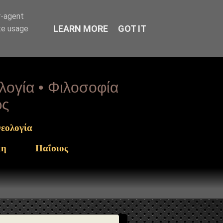
arget": "https://www.sophia-ntrekou.gr/2014/05/o-minas-
r-agent
LEARN MORE
GOT IT
te usage
ολογία • Φιλοσοφία
ως
εολογία
κη
Παΐσιος