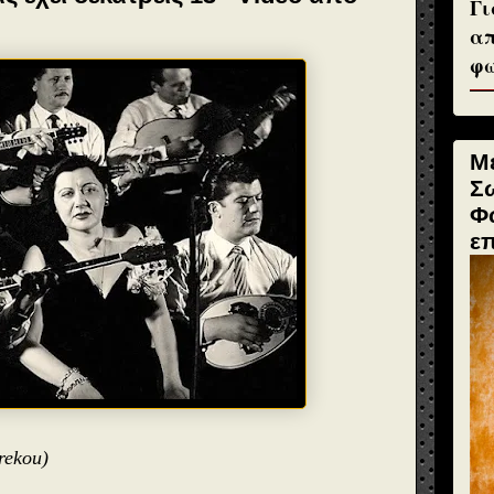
Γι
απ
φω
Μ
Σ
Φ
ε
rekou)