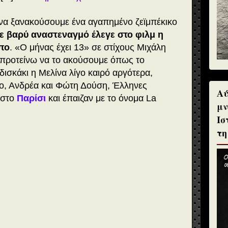
να ξανακούσουμε ένα αγαπημένο ζεϊμπέκικο
ε βαρύ αναστεναγμό έλεγε στο φιλμ η
πο
. «Ο μήνας έχει 13» σε στίχους Μιχάλη
προτείνω να το ακούσουμε όπως το
δισκάκι η Μελίνα λίγο καιρό αργότερα,
ιο, Ανδρέα και Φώτη Δούση, Έλληνες
Αύ
 στο
Παρίσι
και έπαιζαν με το όνομα La
μν
Ισ
τη