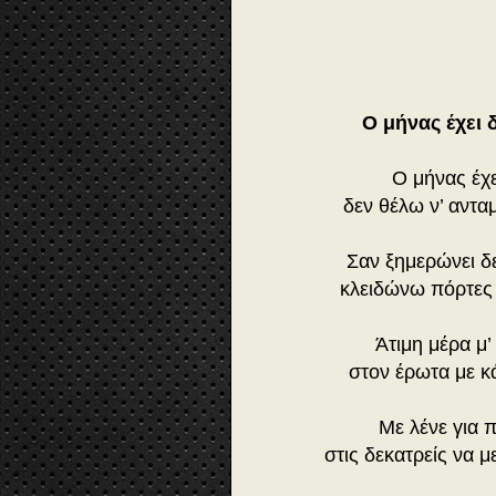
3:
1
7
ο
μ
ή
Ο μήνας έχει 
ν
α
Ο μήνας έχε
ς
έ
δεν θέλω ν’ αντ
χ
ει
Σαν ξημερώνει δε
1
3
κλειδώνω πόρτες 
Άτιμη μέρα μ’
στον έρωτα με κ
Με λένε για π
στις δεκατρείς να 