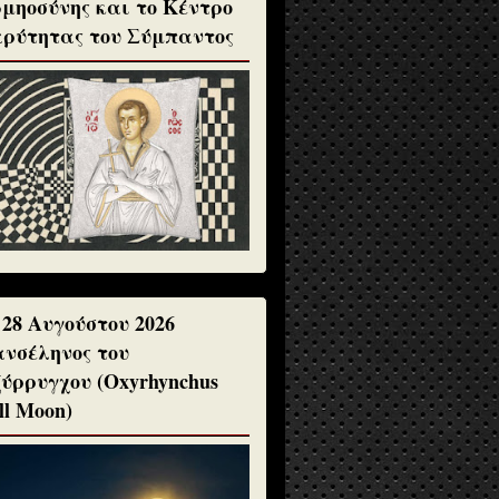
μηοσύνης και το Κέντρο
ρύτητας του Σύμπαντος
 28 Αυγούστου 2026
νσέληνος του
ύρρυγχου (Oxyrhynchus
ll Moon)