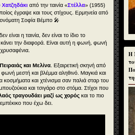
 Χατζηδάκι
από την ταινία «
Στέλλα
» (1955)
ποίος έγραψε και τους στίχους. Ερμηνεία από
ονόματη Σοφία Βέμπο 🎤
ν είναι η ταινία, δεν είναι το ίδιο το
 κάνει την διαφορά. Είναι αυτή η φωνή, φωνή
 χρυσαφένια.
H 
το
Πειραιάς και Μελίνα
. Εξαιρετική σκηνή από
Πο
 φωνή μεστή και βλέμμα αληθινό. Μαγκιά και
τη
 κοσμήματα και χτένισμα σαν παλιά σταρ του
μπουζούκια και τσιγάρο στο στόμα. Στίχοι που
λαός τραγουδάει μαζί ως χορός
και το πιο
εμπέκικο που έχω δει.