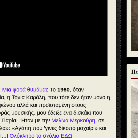
Πα
 Μια φορά θυμάμαι
: Το
1960
, όταν
, η Τόνια Καράλη, που τότε δεν ήταν μόνο η
φώνου αλλά και προϊσταμένη στους
άς μουσικής, μου έδειξε ένα δισκάκι που
ο Παρίσι. Ήταν με την
Μελίνα Μερκούρη
, σε
λα»: «Αγάπη που 'γινες δίκοπο μαχαίρι» και
[...]
Ολόκληρο το σχόλιο ΕΔΩ