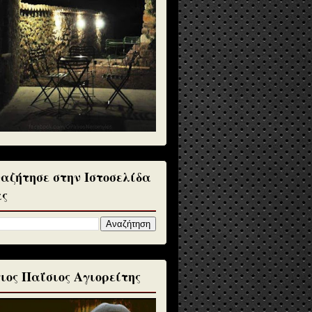
αζήτησε στην Ιστοσελίδα
ς
ιος Παΐσιος Αγιορείτης