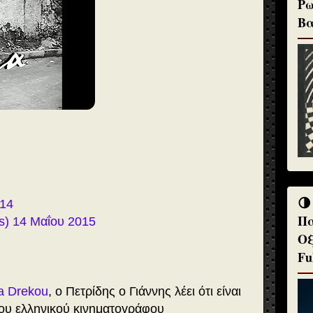
Ρω
Βα
🌗
014
Πα
tis) 14 Μαΐου 2015
Οξ
Fu
a Drekou
, ο Πετρίδης ο Γιάννης λέει ότι είναι
του ελληνικού κινηματογράφου