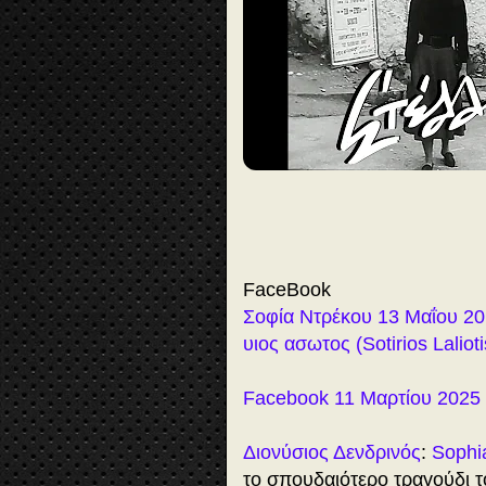
▶️
ο
λ
όκ
λ
η
ρ
FaceBook
η
Σοφία Ντρέκου 13 Μαΐου 2
η
υιος ασωτος (Sotirios Lalio
τ
αι
νί
Facebook 11 Μαρτίου 2025
α
(1
9
Διονύσιος Δενδρινός
:
Sophi
5
το σπουδαιότερο τραγούδι 