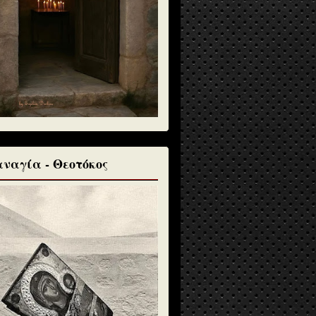
ναγία - Θεοτόκος