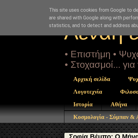
"copyrightHolder": { "@type": "Person", "name": "Sophia 
exei13-1955.html" } }
This site uses cookies from Google to del
are shared with Google along with perfor
Αέναη 
statistics, and to detect and address ab
• Επιστήμη • Ψυχο
• Στοχασμοί... γι
Αρχική σελίδα
Ψυχ
Λογοτεχνία
Φιλοσ
Ιστορία
Αθήνα
Κοσμολογία - Σύμπαν &
Σοφία Βέμπο: Ο Μήνας