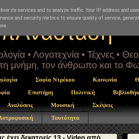
Drekou" }, "potentialAction": { "@type": "ReadAction", "t
iver its services and to analyze traffic. Your IP address and use
mance and security metrics to ensure quality of service, genera
επΑνάσταση
use.
λογία • Λογοτεχνία • Τέχνες • Θε
α τη μνήμη, τον άνθρωπο και το Φ
ολογία
Σοφία Ντρέκου
Κοινωνία
Θ
οφία
Επιστήμη
Πολιτική
Βιβλιοθή
Αναλύσεις
Μουσική
Σκέψεις
 Αστροφυσική
Ταυτότητα
 έχει δεκατρείς 13 - Video από