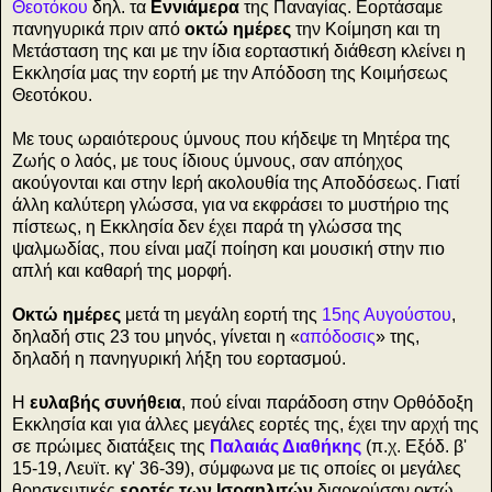
Θεοτόκου
δηλ. τα
Εννιάμερα
της Παναγίας. Εορτάσαμε
πανηγυρικά πριν από
οκτώ ημέρες
την Κοίμηση και τη
Μετάσταση της και με την ίδια εορταστική διάθεση κλείνει η
Εκκλησία μας την εορτή με την Απόδοση της Κοιμήσεως
Θεοτόκου.
Με τους ωραιότερους ύμνους που κήδεψε τη Μητέρα της
Ζωής ο λαός, με τους ίδιους ύμνους, σαν απόηχος
ακούγονται και στην Ιερή ακολουθία της Αποδόσεως. Γιατί
άλλη καλύτερη γλώσσα, για να εκφράσει το μυστήριο της
πίστεως, η Εκκλησία δεν έχει παρά τη γλώσσα της
ψαλμωδίας, που είναι μαζί ποίηση και μουσική στην πιο
απλή και καθαρή της μορφή.
Οκτώ ημέρες
μετά τη μεγάλη εορτή της
15ης Αυγούστου
,
δηλαδή στις 23 του μηνός, γίνεται η «
απόδοσις
» της,
δηλαδή η πανηγυρική λήξη του εορτασμού.
Η
ευλαβής συνήθεια
, πού είναι παράδοση στην Ορθόδοξη
Εκκλησία και για άλλες μεγάλες εορτές της, έχει την αρχή της
σε πρώιμες διατάξεις της
Παλαιάς Διαθήκης
(π.χ. Εξόδ. β'
15-19, Λευϊτ. κγ' 36-39), σύμφωνα με τις οποίες οι μεγάλες
θρησκευτικές
εορτές των Ισραηλιτών
διαρκούσαν οκτώ