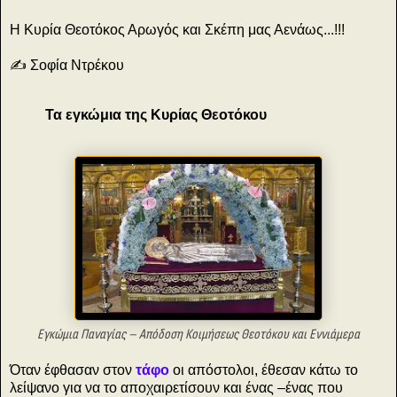
Η Κυρία Θεοτόκος Αρωγός και Σκέπη μας Αενάως...!!!
✍️ Σοφία Ντρέκου
Τα εγκώμια της Κυρίας Θεοτόκου
Εγκώμια Παναγίας – Απόδοση Κοιμήσεως Θεοτόκου και Εννιάμερα
Όταν έφθασαν στον
τάφο
οι απόστολοι, έθεσαν κάτω το
λείψανο για να το αποχαιρετίσουν και ένας –ένας που