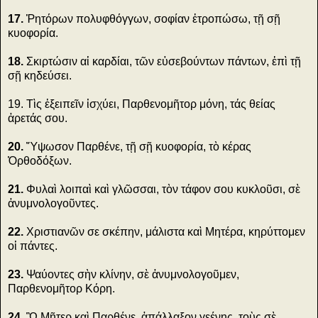
17.
Ῥητόρων πολυφθόγγων, σοφίαν ἐτροπώσω, τῇ σῇ
κυοφορία.
18.
Σκιρτώσιν αἱ καρδίαι, τῶν εὐσεβούντων πάντων, ἐπὶ τῇ
σῇ κηδεύσει.
19. Τὶς ἐξειπεῖν ἰσχύει, Παρθενομῆτορ μόνη, τάς θείας
ἀρετάς σου.
20.
Ὕψωσον Παρθένε, τῇ σῇ κυοφορία, τὸ κέρας
Ὀρθοδόξων.
21.
Φυλαὶ λοιπαὶ καὶ γλῶσσαι, τὸν τάφον σου κυκλοῦσι, σὲ
ἀνυμνολογοῦντες.
22.
Χριστιανῶν σε σκέπην, μάλιστα καὶ Μητέρα, κηρύττομεν
οἱ πάντες.
23.
Ψαύοντες σὴν κλίνην, σὲ ἀνυμνολογοῦμεν,
Παρθενομῆτορ Κόρη.
24.
Ὢ Μῆτερ καὶ Παρθένε, ἀπάλλαξον γεένης, τοὺς σὲ