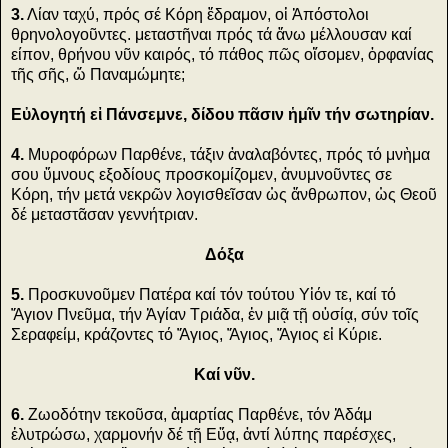
3.
Λίαν ταχύ, πρός σέ Κόρη ἔδραμον, οἱ Ἁπόστολοι
θρηνολογοῦντες. μεταστῆναι πρός τά ἄνω μέλλουσαν καί
είπον, θρήνου νῦν καιρός, τό πάθος πῶς οἴσομεν, ὀρφανίας
τῆς σῆς, ὤ Παναμώμητε;
Εὐλογητή εἰ Πάνσεμνε, δίδου πᾶσιν ἡμῖν τήν σωτηρίαν.
4.
Μυροφόρων Παρθένε, τάξιν ἀναλαβόντες, πρός τό μνὴμα
σου ὕμνους εξοδίους προσκομίζομεν, ἀνυμνοῦντες σε
Κόρη, τήν μετά νεκρῶν λογισθεῖσαν ὡς ἄνθρωπον, ὡς Θεοῦ
δέ μεταστᾶσαν γεννήτριαν.
Δόξα
5.
Προσκυνοῦμεν Πατέρα καί τόν τούτου Υἱόν τε, καί τό
Ἅγιον Πνεῦμα, τήν Ἁγίαν Τριάδα, ἐν μιᾷ τῇ οὐσίᾳ, σύν τοῖς
Σεραφείμ, κράζοντες τό Ἅγιος, Ἅγιος, Ἅγιος εἰ Κύριε.
Καί νῦν.
6.
Ζωοδότην τεκοῦσα, ἁμαρτίας Παρθένε, τόν Ἀδάμ
ἐλυτρώσω, χαρμονήν δέ τῇ Εὔᾳ, ἀντί λύπης παρέσχες,