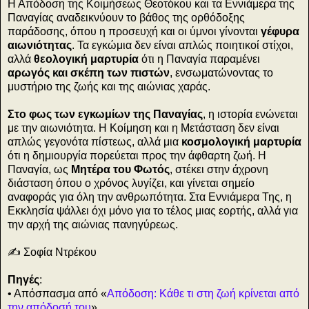
Η Απόδοση της Κοιμήσεως Θεοτόκου και τα Εννιάμερα της
Παναγίας αναδεικνύουν το βάθος της ορθόδοξης
παράδοσης, όπου η προσευχή και οι ύμνοι γίνονται
γέφυρα
αιωνιότητας
. Τα εγκώμια δεν είναι απλώς ποιητικοί στίχοι,
αλλά
θεολογική μαρτυρία
ότι η Παναγία παραμένει
αρωγός και σκέπη των πιστών
, ενσωματώνοντας το
μυστήριο της ζωής και της αιώνιας χαράς.
Στο φως των εγκωμίων της Παναγίας
, η ιστορία ενώνεται
με την αιωνιότητα. Η Κοίμηση και η Μετάσταση δεν είναι
απλώς γεγονότα πίστεως, αλλά μια
κοσμολογική μαρτυρία
ότι η δημιουργία πορεύεται προς την άφθαρτη ζωή. Η
Παναγία, ως
Μητέρα του Φωτός
, στέκει στην άχρονη
διάσταση όπου ο χρόνος λυγίζει, και γίνεται σημείο
αναφοράς για όλη την ανθρωπότητα. Στα Εννιάμερα Της, η
Εκκλησία ψάλλει όχι μόνο για το τέλος μιας εορτής, αλλά για
την αρχή της αιώνιας πανηγύρεως.
✍️ Σοφία Ντρέκου
Πηγές
:
• Απόσπασμα από «
Απόδοση: Κάθε τι στη ζωή κρίνεται από
την απόδοσή του
»