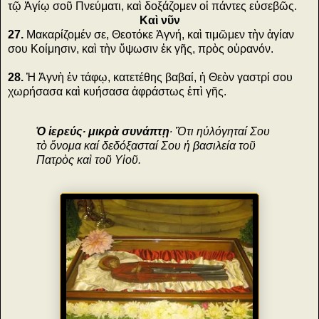
τῷ Ἁγίῳ σοῦ Πνεύματι, καὶ δοξάζομεν οἱ πάντες εὐσεβῶς.
Καὶ νῦν
27.
Μακαρίζομέν σε, Θεοτόκε Ἁγνή, καὶ τιμῶμεν τὴν ἁγίαν
σου Κοίμησιν, καὶ τὴν ὕψωσιν ἐκ γῆς, πρὸς οὐρανόν.
28.
Ἡ Ἁγνὴ ἐν τάφῳ, κατετέθης βαβαί, ἡ Θεὸν γαστρί σου
χωρήσασα καὶ κυήσασα ἀφράστως ἐπὶ γῆς.
Ὁ ἱερεύς∙ μικρὰ συνάπτῃ
∙ Ὅτι ηὐλόγηταί Σου
τὸ ὄνομα καί δεδόξασταί Σου ἡ βασιλεία τοῦ
Πατρὸς καὶ τοῦ Υἱοῦ.