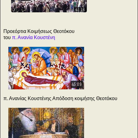
41:18
Προεόρτια Κοιμήσεως Θεοτόκου
του
π. Ανανία Κουστένη
45:09
π. Ανανίας Κουστένης Απόδοση κοιμήσης Θεοτόκου