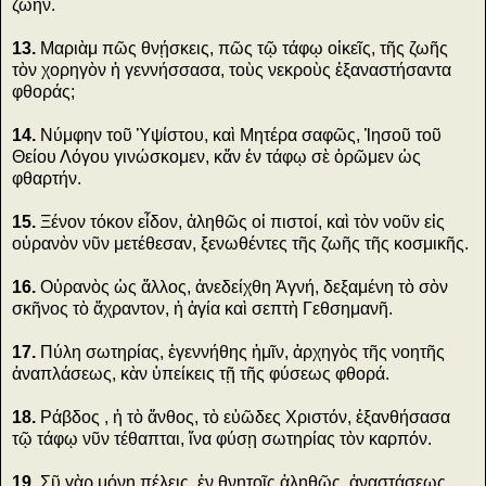
ζωήν.
13.
Μαριὰμ πῶς θνῄσκεις, πῶς τῷ τάφῳ οἰκεῖς, τῆς ζωῆς
τὸν χορηγὸν ἡ γεννήσσασα, τοὺς νεκροὺς ἐξαναστήσαντα
φθοράς;
14.
Νύμφην τοῦ Ὑψίστου, καὶ Μητέρα σαφῶς, Ἰησοῦ τοῦ
Θείου Λόγου γινώσκομεν, κἄν ἐν τάφῳ σὲ ὁρῶμεν ὡς
φθαρτήν.
15.
Ξένον τόκον εἶδον, ἀληθῶς οἱ πιστοί, καὶ τὸν νοῦν εἰς
οὐρανὸν νῦν μετέθεσαν, ξενωθέντες τῆς ζωῆς τῆς κοσμικῆς.
16.
Οὐρανὸς ὡς ἄλλος, ἀνεδείχθη Ἁγνή, δεξαμένη τὸ σὸν
σκῆνος τὸ ἄχραντον, ἡ ἁγία καὶ σεπτὴ Γεθσημανῆ.
17.
Πύλη σωτηρίας, ἐγεννήθης ἡμῖν, ἀρχηγὸς τῆς νοητῆς
ἀναπλάσεως, κὰν ὑπείκεις τῇ τῆς φύσεως φθορά.
18.
Ράβδος , ἡ τὸ ἄνθος, τὸ εὐῶδες Χριστόν, ἐξανθήσασα
τῷ τάφῳ νῦν τέθαπται, ἵνα φύσῃ σωτηρίας τὸν καρπόν.
19.
Σῦ γὰρ μόνη πέλεις. ἐν θνητοῖς ἀληθῶς, ἀναστάσεως