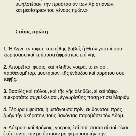
υψηλοτέραν, την προστασίαν των Χριστιανών,
και μεσίστριαν του γένους ημών.»
Στάσις πρώτη
1.
Ἡ Ἁγνὴ ἐν τάφῳ, κατετέθης βαβαί, ἡ Θεὸν γαστρί σου
χωρήσασα καὶ κυήσασα ἀφράστως ἐπὶ γῆς.
2.
Ἀπορεῖ καὶ φύσις, καὶ πληθὺς νοερά, τὸ ἐν σοί,
παρθενομῆτορ, μυστήριον, τῆς ἐνδόξου καὶ ἀρρήτου σου
ταφῇς.
3.
Βασιλὶς καὶ πόλου, καὶ τῆς γῆς ἀληθῶς, εἰ καὶ τάφῳ
σμικροτάτω συγκέκλεισαι, ἐγνωρίσθης πάσῃ κτίσει Μαριάμ.
4.
Γέφυρα ὑψούται, ἡ μετάγουσα πρίν, ἐκ θανάτου πρὸς
ζωὴν τὴν ἀκήρατον, τοὺς θανόντας παραβάσει τὸν Ἀδάμ.
5.
Δάκρυσι καὶ θρήνοις, γοεροῖς ἐπὶ σοί, πᾶσαι αἱ σαὶ φίλαι
ἐκόπτοντο, τὴν μετάστασιν μὴ φέρουσαι τὴν σήν.