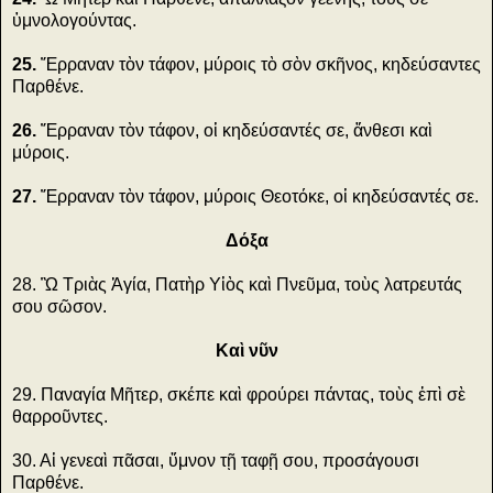
ὑμνολογούντας.
25.
Ἔρραναν τὸν τάφον, μύροις τὸ σὸν σκῆνος, κηδεύσαντες
Παρθένε.
26.
Ἔρραναν τὸν τάφον, οἱ κηδεύσαντές σε, ἄνθεσι καὶ
μύροις.
27.
Ἔρραναν τὸν τάφον, μύροις Θεοτόκε, οἱ κηδεύσαντές σε.
Δόξα
28. Ὢ Τριὰς Ἁγία, Πατὴρ Υἱὸς καὶ Πνεῦμα, τοὺς λατρευτάς
σου σῶσον.
Καὶ νῦν
29. Παναγία Μῆτερ, σκέπε καὶ φρούρει πάντας, τοὺς ἐπὶ σὲ
θαρροῦντες.
30. Αἱ γενεαὶ πᾶσαι, ὕμνον τῇ ταφῇ σου, προσάγουσι
Παρθένε.