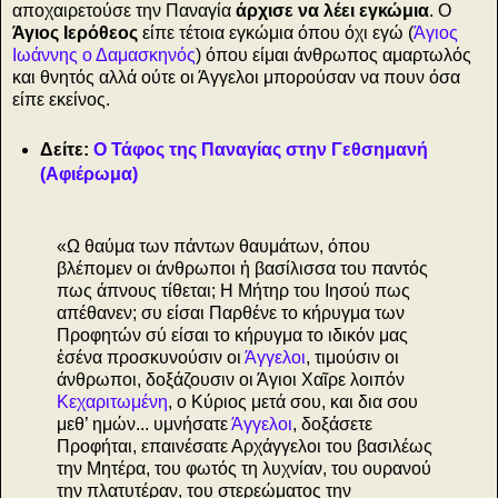
αποχαιρετούσε την Παναγία
άρχισε να λέει εγκώμια
. Ο
Άγιος Ιερόθεος
είπε τέτοια εγκώμια όπου όχι εγώ (
Άγιος
Ιωάννης ο Δαμασκηνός
) όπου είμαι άνθρωπος αμαρτωλός
και θνητός αλλά ούτε οι Άγγελοι μπορούσαν να πουν όσα
είπε εκείνος.
Δείτε:
Ο Τάφος της Παναγίας στην Γεθσημανή
(Αφιέρωμα)
«Ω θαύμα των πάντων θαυμάτων, όπου
βλέπομεν οι άνθρωποι ἡ βασίλισσα του παντός
πως άπνους τίθεται; Η Μήτηρ του Ιησού πως
απέθανεν; συ είσαι Παρθένε το κήρυγμα των
Προφητών σύ είσαι το κήρυγμα το ιδικόν μας
ἐσένα προσκυνούσιν οι
Άγγελοι
, τιμούσιν οι
άνθρωποι, δοξάζουσιν οι Άγιοι Χαῖρε λοιπόν
Κεχαριτωμένη
, ο Κύριος μετά σου, και δια σου
μεθ’ ημών... υμνήσατε
Άγγελοι
, δοξάσετε
Προφήται, επαινέσατε Αρχάγγελοι του βασιλέως
την Μητέρα, του φωτός τη λυχνίαν, του ουρανού
την πλατυτέραν, του στερεώματος την