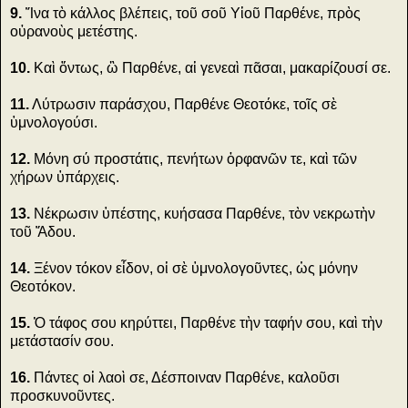
9.
Ἵνα τὸ κάλλος βλέπεις, τοῦ σοῦ Υἱοῦ Παρθένε, πρὸς
οὐρανοὺς μετέστης.
10.
Καὶ ὄντως, ὢ Παρθένε, αἱ γενεαὶ πᾶσαι, μακαρίζουσί σε.
11.
Λύτρωσιν παράσχου, Παρθένε Θεοτόκε, τοῖς σὲ
ὑμνολογούσι.
12.
Μόνη σύ προστάτις, πενήτων ὀρφανῶν τε, καὶ τῶν
χήρων ὑπάρχεις.
13.
Νέκρωσιν ὑπέστης, κυήσασα Παρθένε, τὸν νεκρωτὴν
τοῦ Ἅδου.
14.
Ξένον τόκον εἶδον, οἱ σὲ ὑμνολογοῦντες, ὡς μόνην
Θεοτόκον.
15.
Ὁ τάφος σου κηρύττει, Παρθένε τὴν ταφήν σου, καὶ τὴν
μετάστασίν σου.
16.
Πάντες οἱ λαοὶ σε, Δέσποιναν Παρθένε, καλοῦσι
προσκυνοῦντες.