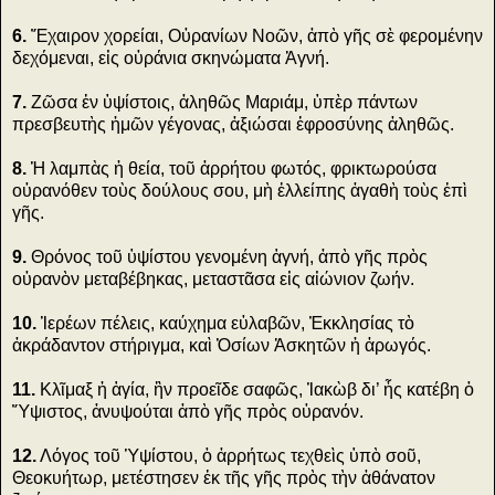
6.
Ἔχαιρον χορείαι, Οὐρανίων Νοῶν, ἀπὸ γῆς σὲ φερομένην
δεχόμεναι, εἰς οὐράνια σκηνώματα Ἁγνή.
7.
Ζῶσα ἐν ὑψίστοις, ἀληθῶς Μαριάμ, ὑπὲρ πάντων
πρεσβευτὴς ἡμῶν γέγονας, ἀξιώσαι ἐφροσύνης ἀληθῶς.
8.
Ἡ λαμπὰς ἡ θεία, τοῦ ἀρρήτου φωτός, φρικτωρούσα
οὐρανόθεν τοὺς δούλους σου, μὴ ἐλλείπης ἀγαθὴ τοὺς ἐπὶ
γῆς.
9.
Θρόνος τοῦ ὑψίστου γενομένη ἁγνή, ἀπὸ γῆς πρὸς
οὐρανὸν μεταβέβηκας, μεταστᾶσα εἰς αἰώνιον ζωήν.
10.
Ἱερέων πέλεις, καύχημα εὐλαβῶν, Ἐκκλησίας τὸ
ἀκράδαντον στήριγμα, καὶ Ὁσίων Ἀσκητῶν ἡ ἀρωγός.
11.
Κλῖμαξ ἡ ἁγία, ἢν προεῖδε σαφῶς, Ἰακὼβ δι’ ἧς κατέβη ὁ
Ὕψιστος, ἀνυψούται ἀπὸ γῆς πρὸς οὐρανόν.
12.
Λόγος τοῦ Ὑψίστου, ὁ ἀρρήτως τεχθεὶς ὑπὸ σοῦ,
Θεοκυήτωρ, μετέστησεν ἐκ τῆς γῆς πρὸς τὴν ἀθάνατον