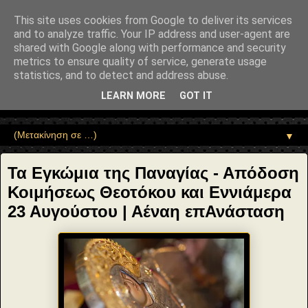
"copyrightHolder": { "@type": "Person", "name": "Sophia Drekou" },
"potentialAction": { "@type": "ReadAction", "target":
This site uses cookies from Google to deliver its services
"https://www.sophia-ntrekou.gr/2017/08/egwmia-panagias.html" } }
and to analyze traffic. Your IP address and user-agent are
Αέναη επΑνάσταση
shared with Google along with performance and security
metrics to ensure quality of service, generate usage
statistics, and to detect and address abuse.
• Επιστήμη • Ψυχολογία • Λογοτεχνία • Τέχνες • Θεολογία •
Φιλοσοφία • Στοχασμοί... για τη μνήμη, τον άνθρωπο και το
LEARN MORE
GOT IT
Φως
▼
Τα Εγκώμια της Παναγίας - Απόδοση
Κοιμήσεως Θεοτόκου και Εννιάμερα
23 Αυγούστου | Αέναη επΑνάσταση