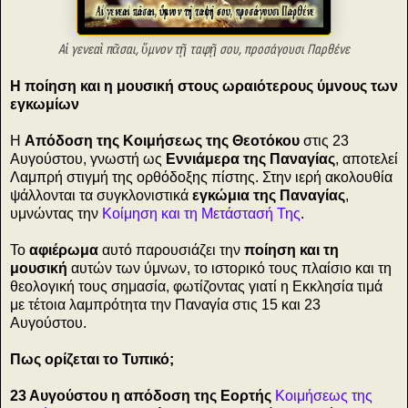
Αἱ γενεαὶ πᾶσαι, ὕμνον τῇ ταφῇ σου, προσάγουσι Παρθένε
Η ποίηση και η μουσική στους ωραιότερους ύμνους των
εγκωμίων
Η
Απόδοση της Κοιμήσεως της Θεοτόκου
στις 23
Αυγούστου, γνωστή ως
Εννιάμερα της Παναγίας
, αποτελεί
Λαμπρή στιγμή της ορθόδοξης πίστης. Στην ιερή ακολουθία
ψάλλονται τα συγκλονιστικά
εγκώμια της Παναγίας
,
υμνώντας την
Κοίμηση και τη Μετάστασή Της
.
Το
αφιέρωμα
αυτό παρουσιάζει την
ποίηση και τη
μουσική
αυτών των ύμνων, το ιστορικό τους πλαίσιο και τη
θεολογική τους σημασία, φωτίζοντας γιατί η Εκκλησία τιμά
με τέτοια λαμπρότητα την Παναγία στις 15 και 23
Αυγούστου.
Πως ορίζεται το Τυπικό;
23 Αυγούστου
η απόδοση της Εορτής
Κοιμήσεως της