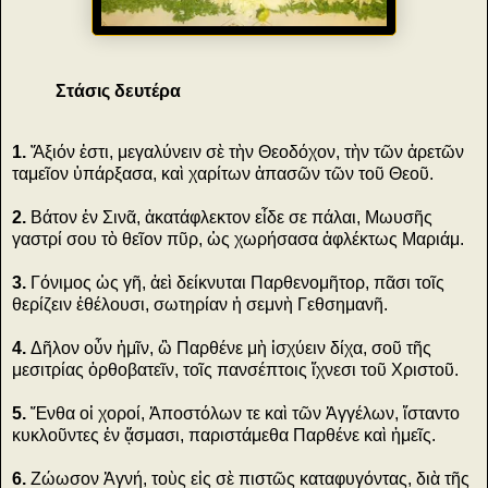
Στάσις δευτέρα
1.
Ἄξιόν ἐστι, μεγαλύνειν σὲ τὴν Θεοδόχον, τὴν τῶν ἀρετῶν
ταμεῖον ὑπάρξασα, καὶ χαρίτων ἁπασῶν τῶν τοῦ Θεοῦ.
2.
Βάτον ἐν Σινᾶ, ἀκατάφλεκτον εἶδε σε πάλαι, Μωυσῆς
γαστρί σου τὸ θεῖον πῦρ, ὡς χωρήσασα ἀφλέκτως Μαριάμ.
3.
Γόνιμος ὡς γῆ, ἀεὶ δείκνυται Παρθενομῆτορ, πᾶσι τοῖς
θερίζειν ἐθέλουσι, σωτηρίαν ἡ σεμνὴ Γεθσημανῆ.
4.
Δῆλον οὖν ἡμῖν, ὢ Παρθένε μὴ ἰσχύειν δίχα, σοῦ τῆς
μεσιτρίας ὀρθοβατεῖν, τοῖς πανσέπτοις ἴχνεσι τοῦ Χριστοῦ.
5.
Ἔνθα οἱ χοροί, Ἀποστόλων τε καὶ τῶν Ἀγγέλων, ἵσταντο
κυκλοῦντες ἐν ᾄσμασι, παριστάμεθα Παρθένε καὶ ἡμεῖς.
6.
Ζώωσον Ἁγνή, τοὺς εἰς σὲ πιστῶς καταφυγόντας, διὰ τῆς