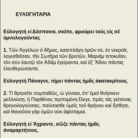
ΕΥΛΟΓΗΤΑΡΙΑ
Εὐλογητή εἰ Δέσποινα, σκέπε, φρούρει τούς εἰς σέ
ὑμνολογούντας
1.
Τῶν Ἀγγέλων ὁ δῆμος, κατεπλάγη ὁρῶν σε, ἐν νεκροῖς
λογισθεῖσαν, τῆν Σωτῆρα τῶν βροτῶν, Μαριάμ τετοκυῖαν,
τόν σύν ἑαυτῷ τόν Ἀδάμ ἐγείραντα, καί ἐξ’ Ἄδου πάντας
ἐλευθερώσαντα.
Εὐλογητή Πάναγνε, τήρει πάντας ἡμᾶς ἀκατακρίτους.
2.
Τί θρηνεῖτε συμπαθῶς, ὠ γύναια, ἐπ’ ἐμοί θνήσκειν
μελλούσῃ, ἡ Παρθένος τερπομένη ἔλεγε, πρός τάς γείτονας
θρηνολογούσαις. παύσασθε ὑμεῖς τοῦ θρήνου καί ἤσθητε,
καί θανοῦσα γάρ ὑμῶν οὐκ ἀφίσταμαι.
Εὐλογητή εἰ Ἄχραντε, σῶζε πάντας ἡμᾶς
ἀναμαρτήτους.