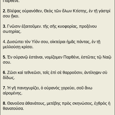
Παρθένε.
2.
Βλέψας οὐρανόθεν, Θεὸς τῶν ὅλων Κτίστης, ἐν τῇ γάστρί
σου ᾔκει.
3.
Γνῶσιν ἐξαιτοῦμεν. τῆς σῆς κυοφορίας, προξένου
σωτηρίας.
4. Δυσώπει τὸν Υἱόν σου, οἰκτείραι ἡμᾶς πάντας, ἐν τῇ
μελλούσῃ κρίσει.
5.
Ἐν οὐρανῷ ἐστάναι, νομίζομεν Παρθένε, ἑστῶτες τῷ Ναῷ
σου.
6.
Ζῶσι καὶ τεθνεῶσι, τοῖς ἐπὶ σὲ θαρροῦσιν, ἀντίληψιν σὺ
δίδως.
7.
Ἡ γῆ πανηγυρίζει, ὁ οὐρανὸς χορεύει, σοῦ ἄνω
αἰρομένης.
8.
Θανοῦσα ἀθανάτους, μετέβης πρὸς σκηνώσεις, ἐχθρὸς ἡ
θανατούσα.