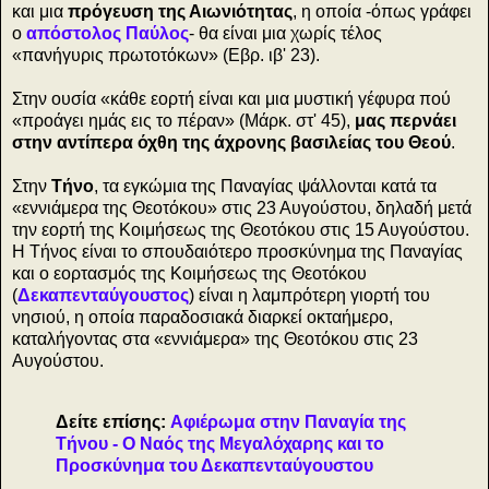
και μια
πρόγευση της Αιωνιότητας
, η οποία -όπως γράφει
ο
απόστολος Παύλος
- θα είναι μια χωρίς τέλος
«πανήγυρις πρωτοτόκων» (Εβρ. ιβ' 23).
Στην ουσία «κάθε εορτή είναι και μια μυστική γέφυρα πού
«προάγει ημάς εις το πέραν» (Μάρκ. στ' 45),
μας περνάει
στην αντίπερα όχθη της άχρονης βασιλείας του Θεού
.
Στην
Τήνο
, τα εγκώμια της Παναγίας ψάλλονται κατά τα
«εννιάμερα της Θεοτόκου» στις 23 Αυγούστου, δηλαδή μετά
την εορτή της Κοιμήσεως της Θεοτόκου στις 15 Αυγούστου.
Η Τήνος είναι το σπουδαιότερο προσκύνημα της Παναγίας
και ο εορτασμός της Κοιμήσεως της Θεοτόκου
(
Δεκαπενταύγουστος
) είναι η λαμπρότερη γιορτή του
νησιού, η οποία παραδοσιακά διαρκεί οκταήμερο,
καταλήγοντας στα «εννιάμερα» της Θεοτόκου στις 23
Αυγούστου.
Δείτε επίσης:
Αφιέρωμα στην Παναγία της
Τήνου - Ο Ναός της Μεγαλόχαρης και το
Προσκύνημα του Δεκαπενταύγουστου