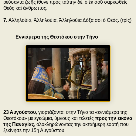
ρεύσαντα ζωῆς ἴθυνε πρός ταύτην δέ, ὁ ἐκ σοῦ σαρκωθείς
Θεός καί ἄνθρωπος.
7.
Ἀλληλούια, Ἀλληλούια, Ἀλληλούια Δόξα σοι ὁ Θεός. (τρίς)
Εννιάμερα της Θεοτόκου στην Τήνο
23 Αυγούστου
, γιορτάζονται στην Τήνο τα «εννιάμερα της
Θεοτόκου» με εγκώμια, ύμνους και τελετές
προς την εικόνα
της Παναγίας
, ολοκληρώνοντας την οκταήμερη εορτή που
ξεκίνησε την 15η Αυγούστου.