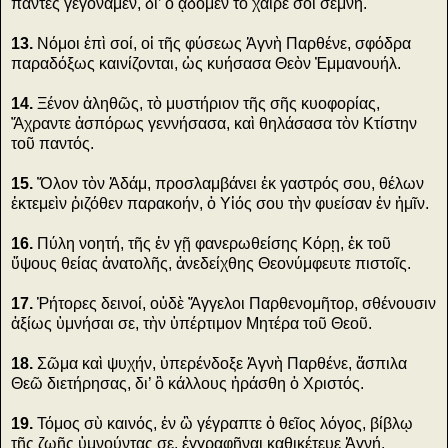
πάντες γεγόναμεν, δι’ ὃ ᾄδομεν τὸ χαῖρε σοι σεμνή.
13.
Νόμοι ἐπὶ σοί, οἱ τῆς φύσεως Ἁγνὴ Παρθένε, σφόδρα
παραδόξως καινίζονται, ὡς κυήσασα Θεὸν Ἐμμανουήλ.
14.
Ξένον ἀληθῶς, τὸ μυστήριον τῆς σῆς κυοφορίας,
Ἄχραντε ἀσπόρως γεννήσασα, καὶ θηλάσασα τὸν Κτίστην
τοῦ παντός.
15.
Ὅλον τὸν Ἀδάμ, προσλαμβάνει ἐκ γαστρός σου, θέλων
ἐκτεμεὶν ῥιζόθεν παρακοήν, ὁ Υἱός σου τὴν φυείσαν ἐν ἡμῖν.
16.
Πύλη νοητή, τῆς ἐν γῇ φανερωθείσης Κόρῃ, ἐκ τοῦ
ὕψους θείας ἀνατολῆς, ἀνεδείχθης Θεονύμφευτε πιστοῖς.
17.
Ῥήτορες δεινοί, οὐδὲ Ἄγγελοι Παρθενομῆτορ, σθένουσιν
ἀξίως ὑμνήσαι σε, τὴν ὑπέρτιμον Μητέρα τοῦ Θεοῦ.
18.
Σῶμα καὶ ψυχήν, ὑπερένδοξε Ἁγνὴ Παρθένε, ἄσπιλα
Θεῶ διετήρησας, δι’ ὃ κάλλους ἠράσθη ὁ Χριστός.
19.
Τόμος σὺ καινός, ἐν ὢ γέγραπτε ὁ θεῖος λόγος, βίβλῳ
τῆς ζωῆς ὑμνούντας σε, ἐγγραφῆναι καθικέτευε Ἁγνή.