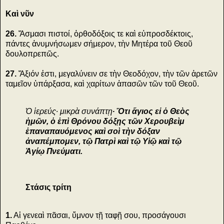
Καὶ νῦν
26.
Ἄσμασι πιστοί, ὀρθοδόξοις τε καὶ εὐπροσδέκτοις,
πάντες ἀνυμνήσωμεν σήμερον, τὴν Μητέρα τοῦ Θεοῦ
δουλοπρεπῶς.
27.
Ἄξιόν ἐστι, μεγαλύνειν σε τὴν Θεοδόχον, τὴν τῶν ἀρετῶν
ταμεῖον ὑπάρξασα, καὶ χαρίτων ἁπασῶν τῶν τοῦ Θεοῦ.
Ὁ ἱερεύς∙ μικρὰ συνάπτῃ
∙
Ὅτι ἅγιος εἰ ὁ Θεὸς
ἡμῶν, ὁ ἐπὶ Θρόνου δόξῃς τῶν Χερουβεὶμ
ἐπαναπαυόμενος καὶ σοὶ τὴν δόξαν
ἀναπέμπομεν, τῷ Πατρὶ καὶ τῷ Υἱῷ καὶ τῷ
Ἁγίῳ Πνεύματι.
Στάσις τρίτη
1.
Αἱ γενεαὶ πᾶσαι, ὕμνον τῇ ταφῇ σου, προσάγουσι