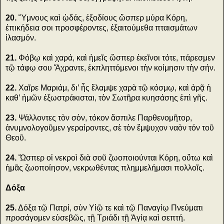
20.
Ὕμνους καὶ ᾠδάς, ἐξοδίους ὥσπερ μύρα Κόρη,
ἐπικήδεια σοι προσφέροντες, ἐξαιτούμεθα πταισμάτων
ἱλασμόν.
21.
Φόβῳ καὶ χαρά, καὶ ἡμεῖς ὥσπερ ἐκεῖνοι τότε, πάρεσμεν
τῷ τάφῳ σου Ἄχραντε, ἐκπληττόμενοι τὴν κοίμησιν τὴν σήν.
22.
Χαῖρε Μαριάμ, δι’ ἧς ἔλαμψε χαρὰ τῷ κόσμῳ, καὶ ἀρᾷ ἡ
καθ’ ἡμῶν ἐξωστράκισται, τὸν Σωτῆρα κυησάσης ἐπὶ γῆς.
23.
Ψάλλοντες τὸν σὸν, τόκον ἄσπιλε Παρθενομῆτορ,
ἀνυμνολογοῦμεν γεραίροντες, σὲ τὸν ἔμψυχον ναὸν τόν τοῦ
Θεοῦ.
24.
Ὥσπερ οἱ νεκροὶ διὰ σοῦ ζωοποιούνται Κόρη, οὕτω καὶ
ἡμᾶς ζωοποίησον, νεκρωθέντας πλημμελήμασι πολλοῖς.
Δόξα
25.
Δόξα τῷ Πατρί, σὺν Υἱῷ τε καὶ τῷ Παναγίῳ Πνεύματι
προσάγομεν εὐσεβῶς, τῇ Τριάδι τῇ Ἁγίᾳ καὶ σεπτή.