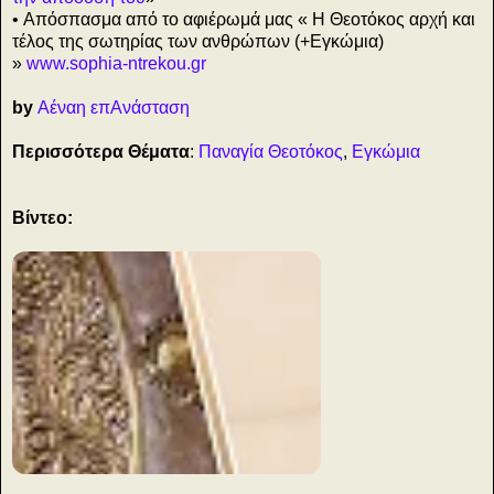
• Απόσπασμα από το αφιέρωμά μας « Η Θεοτόκος αρχή και
τέλος της σωτηρίας των ανθρώπων (+Εγκώμια)
»
www.sophia-ntrekou.gr
by
Αέναη επΑνάσταση
Περισσότερα Θέματα
:
Παναγία Θεοτόκος
,
Εγκώμια
Βίντεο:
S