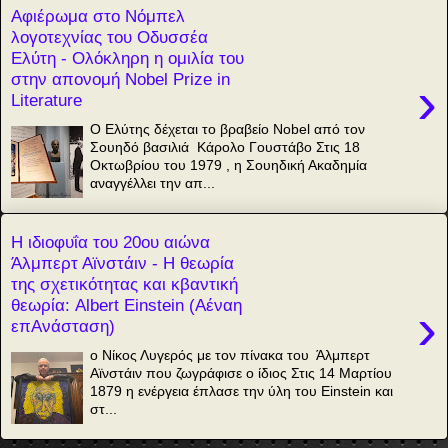
Αφιέρωμα στο Νόμπελ
λογοτεχνίας του Οδυσσέα
Ελύτη - Ολόκληρη η ομιλία του
στην απονομή Nobel Prize in
›
Literature
Ο Ελύτης δέχεται το βραβείο Nobel από τον
Σουηδό βασιλιά Κάρολο Γουστάβο Στις 18
Οκτωβρίου του 1979 , η Σουηδική Ακαδημία
αναγγέλλει την απ...
Η ιδιοφυΐα του 20ου αιώνα
Άλμπερτ Αϊνστάιν - Η θεωρία
της σχετικότητας και κβαντική
θεωρία: Albert Einstein (Αέναη
›
επΑνάσταση)
ο Νίκος Λυγερός με τον πίνακα του Άλμπερτ
Αϊνστάιν που ζωγράφισε ο ίδιος Στις 14 Μαρτίου
1879 η ενέργεια έπλασε την ύλη του Einstein και
στ...