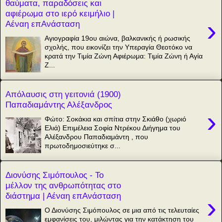
θαύματα, παραδόσεις και
αφιέρωμα στο ιερό κειμήλιο |
›
Αέναη επΑνάσταση
Αγιογραφία 19ου αιώνα, βαλκανικής ή ρωσικής
σχολής, που εικονίζει την Υπεραγία Θεοτόκο να
κρατά την Τιμία Ζώνη Αφιέρωμα: Τιμία Ζώνη ή Αγία
Ζ...
Απόλαυσις στη γειτονιά (1900)
Παπαδιαμάντης Αλέξανδρος
›
Φώτο: Σοκάκια και σπίτια στην Σκιάθο (χωριό
Ελιά) Επιμέλεια Σοφία Ντρέκου Διήγημα του
Αλέξανδρου Παπαδιαμάντη , που
πρωτοδημοσιεύτηκε σ...
Διονύσης Σιμόπουλος - Το
μέλλον της ανθρωπότητας στο
διάστημα | Αέναη επΑνάσταση
›
Ο Διονύσης Σιμόπουλος σε μια από τις τελευταίες
εμφανίσεις του, μιλώντας για την κατάκτηση του