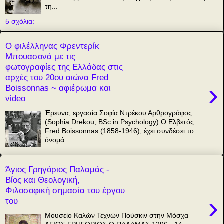
τη...
5 σχόλια:
Ο φιλέλληνας Φρεντερίκ
Μπουασονά με τις
φωτογραφίες της Ελλάδας στις
αρχές του 20ου αιώνα Fred
›
Boissonnas ~ αφιέρωμα και
video
Έρευνα, εργασία Σοφία Ντρέκου Αρθρογράφος
(Sophia Drekou, BSc in Psychology) Ο Ελβετός
Fred Boissonnas (1858-1946), έχει συνδέσει το
όνομά ...
Άγιος Γρηγόριος Παλαμάς -
Βίος και Θεολογική,
Φιλοσοφική σημασία του έργου
›
του
Μουσείο Καλών Τεχνών Πούσκιν στην Μόσχα