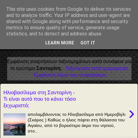
Αέναη επΑνάσταση
This site uses cookies from Google to deliver its services
and to analyze traffic. Your IP address and user-agent are
• Επιστήμη • Ψυχολογία • Λογοτεχνία • Τέχνες • Θεολογία •
shared with Google along with performance and security
Φιλοσοφία • Στοχασμοί... για τη μνήμη, τον άνθρωπο και το
metrics to ensure quality of service, generate usage
Φως
statistics, and to detect and address abuse.
LEARN MORE
GOT IT
▼
Εμφάνιση αναρτήσεων ταξινομημένων κατά συνάφεια για
το ερώτημα
Σαντορίνη
.
Ταξινόμηση κατά ημερομηνία
Εμφάνιση όλων των αναρτήσεων
Ηλιοβασίλεμα στη Σαντορίνη -
Τι είναι αυτό που το κάνει τόσο
ξεχωριστό;
›
απολαμβάνοντας το Ηλιοβασίλεμα από Ημεροβίγλι
(Σκάρος ) Καθώς ο ήλιος πέφτει στη θάλασσα του
Αιγαίου, από το βορειότερο άκρο του νησιού,
στο...