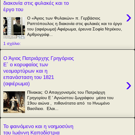
διακονία στις φυλακές και το
έργο του
›
O «Άγιος των Φυλακών» π. Γερβάσιος
Ραπτόπουλος η διακονία στις φυλακές και το έργο
του (αφιέρωμα) Αφιέρωμα, έρευνα Σοφία Ντρέκου,
Αρθρογράφ...
1 σχόλιο:
Ο Άγιος Πατριάρχης Γρηγόριος
Ε΄ ο κορυφαίος των
νεομαρτύρων και η
επανάσταση του 1821
›
(αφιέρωμα)
Πίνακας: Ο Απαγχονισμός του Πατριάρχη
Γρηγορίου Ε ' Αγνώστου ζωγράφου μέσα του
19ου αιώνα , πιθανότατα από το Ηνωμένο
Βασίλειο. Ελαι...
Το φαινόμενο και η νοημοσύνη
του Ιωάννη Καποδίστρια