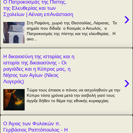
Ο Πατροκοσμάς της Πίστης,
της Ελευθερίας και των
›
Σχολείων | Αέναη επΑνάσταση
Στη Ραψάνη, χωριό της Θεσσαλίας, Λάρισας. Το
σημείο που δίδαξε ο Κοσμάς ο Αιτωλός, ο
Πατροκοσμάς της πίστης και της ελευθερίας . Η
ακο...
Η δικαιοσύνη της ιστορίας και η
ιστορία της δικαιοσύνης - Οι
ραγιάδες και η Κύπρος μας, η
Νήσος των Αγίων (Νίκος
›
Λυγερός)
Τώρα τους έπιασε ο πόνος να ασχοληθούν με την
Κύπρο τόσα χρόνια μετά την εισβολή γιατί τους
άγγιξε δήθεν το θέμα της εθνικής κυριαρχίας
O Άγιος των Φυλακών π.
Γερβάσιος Ραπτόπουλος - Η