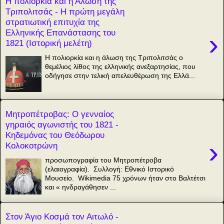
Η πολιορκία και η Άλωση της
Τριπολιτσάς - Η πρώτη μεγάλη
στρατιωτική επιτυχία της
Ελληνικής Επανάστασης του
›
1821 (Ιστορική μελέτη)
Η πολιορκία και η άλωση της Τριπολιτσάς ο
θεμέλιος λίθος της ελληνικής ανεξαρτησίας, που
οδήγησε στην τελική απελευθέρωση της Ελλά...
Μητροπέτροβας: Ο γενναίος
γηραιός αγωνιστής του 1821 -
Κηδεμόνας του Θεόδωρου
›
Κολοκοτρώνη
προσωπογραφία του Μητροπέτροβα
(ελαιογραφία). Συλλογή: Εθνικό Ιστορικό
Μουσείο. Wikimedia 75 χρόνων ήταν στο Βαλτέτσι
και « ηνδραγάθησεν ...
Στον Άγιο Κοσμά τον Αιτωλό -