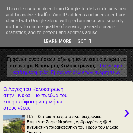
Αέναη επΑνάσταση
This site uses cookies from Google to deliver its services
and to analyze traffic. Your IP address and user-agent are
• Επιστήμη • Ψυχολογία • Λογοτεχνία • Τέχνες • Θεολογία •
shared with Google along with performance and security
Φιλοσοφία • Στοχασμοί... για τη μνήμη, τον άνθρωπο και το
metrics to ensure quality of service, generate usage
Φως
statistics, and to detect and address abuse.
LEARN MORE
GOT IT
▼
Εμφάνιση αναρτήσεων ταξινομημένων κατά συνάφεια για
το ερώτημα
Θεόδωρος Κολοκοτρώνης
.
Ταξινόμηση
κατά ημερομηνία
Εμφάνιση όλων των αναρτήσεων
Ο Λόγος του Κολοκοτρώνη
στην Πνύκα - Το πνεύμα του
και η απόφαση να μιλήσει
›
στους νέους
ΓΙΑΤΙ Κάποια πράγματα είναι διαχρονικά...
Επιμέλεια Σοφία Ντρέκου, Αρθρογράφος 🟢 H
πνευματική παρακαταθήκη του Γέρου του Μωριά
Ομιλία π...