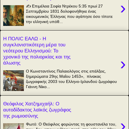
›
✍️ Επιμέλεια Σοφία Ντρέκου 5:35 πρωί 27
Σεπτεμβρίου 1831 δολοφονήθηκε ένας
οικουμενικός Έλληνας που αγάπησε όσο τίποτε
την ελληνική υπόθ...
Η ΠΟΛΙC ΕΑΛΩ - Η
συγκλονιστικότερη μέρα του
νεότερου Ελληνισμού: Το
χρονικό της πολιορκίας και της
›
άλωσης
Ο Κωνσταντίνος Παλαιολόγος στις επάλξεις,
ξημερώματα 29ης Μαΐου 1453», πίνακας
ζωγραφικής 2003 του Ελληνο-Ιρλανδού ζωγράφου
Γιάννη Νίκο...
Θεόφιλος Χατζημιχαήλ: Ο
αυτοδίδακτος λαϊκός ζωγράφος
της ρωμιοσύνης
›
Φωτό: Ο Θεόφιλος φορώντας τη φουστανέλα του,