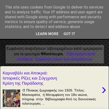
Αέναη επΑνάσταση
This site uses cookies from Google to deliver its services
and to analyze traffic. Your IP address and user-agent are
• Επιστήμη • Ψυχολογία • Λογοτεχνία • Τέχνες • Θεολογία •
shared with Google along with performance and security
Φιλοσοφία • Στοχασμοί... για τη μνήμη, τον άνθρωπο και το
metrics to ensure quality of service, generate usage
Φως
statistics, and to detect and address abuse.
LEARN MORE
GOT IT
▼
Εμφάνιση αναρτήσεων ταξινομημένων κατά ημερομηνία
για το ερώτημα
Φθινόπωρο
.
Ταξινόμηση κατά
συνάφεια
Εμφάνιση όλων των αναρτήσεων
Καρναβάλι και Αποκριά:
Ιστορικές Ρίζες και Σύγχρονη
Κρίση της Παράδοσης
›
🎨 Πίνακας ζωγραφικής του 1926. Τίτλος:
Μασκαράτα, ή Μεταμφίεση τον 18ο αιώνα,
πληροφ. στην Βιβλιογραφία Από τις διονυσιακές
τελετουργίες ...