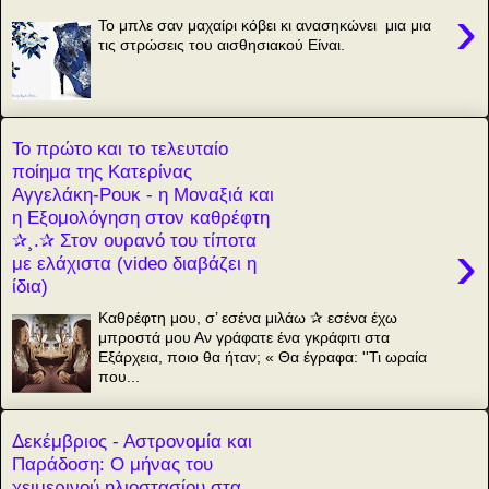
›
Το μπλε σαν μαχαίρι κόβει κι ανασηκώνει μια μια
τις στρώσεις του αισθησιακού Είναι.
Το πρώτο και το τελευταίο
ποίημα της Κατερίνας
Αγγελάκη-Ρουκ - η Μοναξιά και
η Εξομολόγηση στον καθρέφτη
✰¸.✰ Στον ουρανό του τίποτα
›
με ελάχιστα (video διαβάζει η
ίδια)
Καθρέφτη μου, σ’ εσένα μιλάω ✰ εσένα έχω
μπροστά μου Αν γράφατε ένα γκράφιτι στα
Εξάρχεια, ποιο θα ήταν; « Θα έγραφα: ''Τι ωραία
που...
Δεκέμβριος - Αστρονομία και
Παράδοση: Ο μήνας του
χειμερινού ηλιοστασίου στα