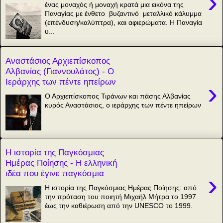
›
ένας μοναχός ή μοναχή κρατά μια εικόνα της
Παναγίας με ένθετο βυζαντινό μεταλλικό κάλυμμα
(επένδυση/καλύπτρα), και αφιερώματα. Η Παναγία
υ...
Αναστάσιος Αρχιεπίσκοπος
Αλβανίας (Γιαννουλάτος) - Ο
Ιεράρχης των πέντε ηπείρων
›
Ο Αρχιεπίσκοπος Τιράνων και πάσης Αλβανίας
κυρός Αναστάσιος, ο ιεράρχης των πέντε ηπείρων
Η ιστορία της Παγκόσμιας
Ημέρας Ποίησης - Η ελληνική
ιδέα που έγινε παγκόσμια
›
Η ιστορία της Παγκόσμιας Ημέρας Ποίησης: από
την πρόταση του ποιητή Μιχαήλ Μήτρα το 1997
έως την καθιέρωση από την UNESCO το 1999.