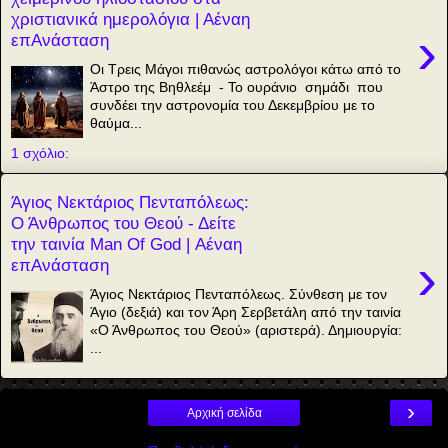
χριστιανικά ημερολόγια | Αέναη
›
επΑνάσταση
Οι Τρεις Μάγοι πιθανώς αστρολόγοι κάτω από το
Άστρο της Βηθλεέμ - Το ουράνιο σημάδι που
συνδέει την αστρονομία του Δεκεμβρίου με το
θαύμα...
1 σχόλιο:
Άγιος Νεκτάριος Πενταπόλεως:
Ο Άνθρωπος του Θεού - Δείτε
την ταινία Man Of God | Αέναη
›
επΑνάσταση
Άγιος Νεκτάριος Πενταπόλεως. Σύνθεση με τον
Άγιο (δεξιά) και τον Άρη Σερβετάλη από την ταινία
«Ο Άνθρωπος του Θεού» (αριστερά). Δημιουργία:
...
›
Αρχική σελίδα