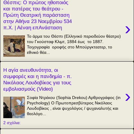
Θέσπις: Ο πρώτος ηθοποιός
και πατέρας του θεάτρου -
Πρώτη Θεατρική παράσταση
στην Αθήνα 23 Νοεμβρίου 534
›
π.Χ. | Αέναη επΑνάσταση
Το άρμα του Θέσπι (Ελληνικό περιοδεύον θέατρο)
του Γκούσταφ Κλιμτ, 1884 έως το 1887.
Τοιχογραφία οροφής στο Μπούργκτεατερ, το
εθνικό θέα...
Η αγία ανευθυνότητα, οι
συμφορές και η πανδημία - π.
Νικόλαος Λουδοβίκος για τους
εμβολιασμούς (Video)
›
Σοφία Ντρέκου (Sophia Drekou) Αρθρογράφος (in
Psychology) Ο Πρωτοπρεσβύτερος Νικόλαος
Λουδοβίκος , είναι ψυχολόγος / ψυχαναλυτής και
θεολόγο...
2 σχόλια: