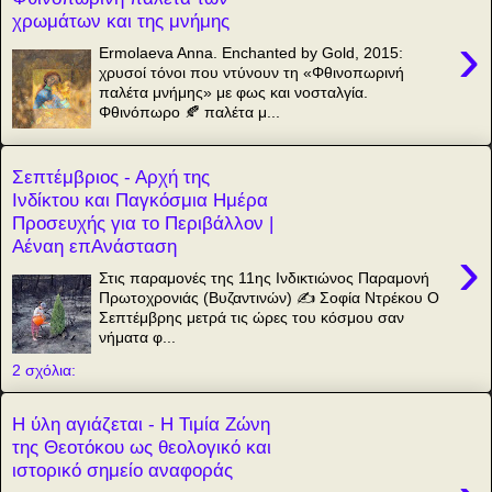
χρωμάτων και της μνήμης
›
Ermolaeva Anna. Enchanted by Gold, 2015:
χρυσοί τόνοι που ντύνουν τη «Φθινοπωρινή
παλέτα μνήμης» με φως και νοσταλγία.
Φθινόπωρο 🍂 παλέτα μ...
Σεπτέμβριος - Αρχή της
Ινδίκτου και Παγκόσμια Ημέρα
Προσευχής για το Περιβάλλον |
Αέναη επΑνάσταση
›
Στις παραμονές της 11ης Ινδικτιώνος Παραμονή
Πρωτοχρονιάς (Βυζαντινών) ✍️ Σοφία Ντρέκου Ο
Σεπτέμβρης μετρά τις ώρες του κόσμου σαν
νήματα φ...
2 σχόλια:
Η ύλη αγιάζεται - Η Τιμία Ζώνη
της Θεοτόκου ως θεολογικό και
ιστορικό σημείο αναφοράς