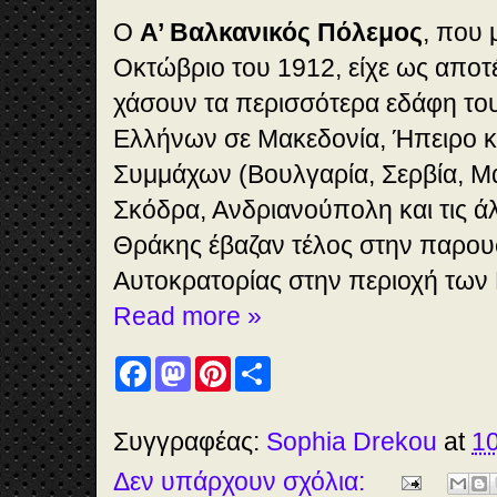
Ο
Α’ Βαλκανικός Πόλεμος
, που 
Οκτώβριο του 1912, είχε ως αποτ
χάσουν τα περισσότερα εδάφη του
Ελλήνων σε Μακεδονία, Ήπειρο κα
Συμμάχων (Βουλγαρία, Σερβία, Μ
Σκόδρα, Ανδριανούπολη και τις άλ
Θράκης έβαζαν τέλος στην παρου
Αυτοκρατορίας στην περιοχή των
Read more »
F
M
P
S
a
a
i
h
c
s
n
a
e
t
t
r
b
o
e
e
Συγγραφέας:
Sophia Drekou
at
10
o
d
r
o
o
e
Δεν υπάρχουν σχόλια:
k
n
s