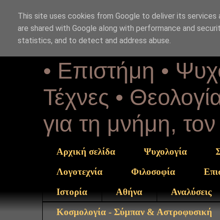
This site uses cookies from Google to deliver its services 
Αέναη επΑ
are shared with Google along with performance and securit
statistics, and to detect and address abuse.
• Επιστήμη • Ψυχ
Τέχνες • Θεολογία
για τη μνήμη, το
Αρχική σελίδα
Ψυχολογία
Λογοτεχνία
Φιλοσοφία
Επι
Ιστορία
Αθήνα
Αναλύσεις
Κοσμολογία - Σύμπαν & Αστροφυσική