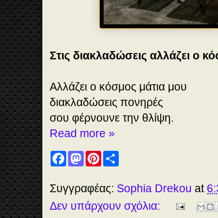
Στις διακλαδώσεις αλλάζει ο κ
Αλλάζει ο κόσμος μάτια μου
διακλαδώσεις πονηρές
σου φέρνουνε την θλίψη.
Read more »
F
M
P
S
a
a
i
h
c
s
n
a
e
t
t
r
b
o
e
e
Συγγραφέας:
Sophia Drekou
at
6:
o
d
r
o
o
e
Δεν υπάρχουν σχόλια:
k
n
s
t