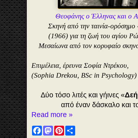
Θεοφάνης ο Έλληνας και ο Α
Σκηνή από την ταινία-ορόσημο
(1966) για τη ζωή του αγίου Ρ
Μεσαίωνα από τον κορυφαίο σκην
Επιμέλεια, έρευνα Σοφία Ντρέκου,
(Sophia Drekou, BSc in Psychology)
Δύο τόσο λιτές και γήινες «
Δεή
από έναν δάσκαλο και τ
Read more »
F
M
P
S
a
a
i
h
c
s
n
a