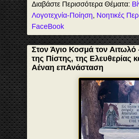
Διαβάστε Περισσότερα Θέματα:
Βί
Λογοτεχνία-Ποίηση
,
Νοητικές Περ
FaceBook
Στον Άγιο Κοσμά τον Αιτωλό
της Πίστης, της Ελευθερίας κ
Αέναη επΑνάσταση