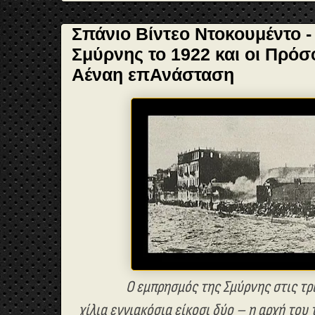
Σπάνιο Βίντεο Ντοκουμέντο 
Σμύρνης το 1922 και οι Πρόσ
Αέναη επΑνάσταση
Ο εμπρησμός της Σμύρνης στις τρ
χίλια εννιακόσια είκοσι δύο – η αρχή του