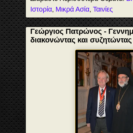
Ιστορία
,
Μικρά Ασία
,
Ταινίες
Γεώργιος Πατρώνος - Γεννη
διακονώντας και συζητώντας 