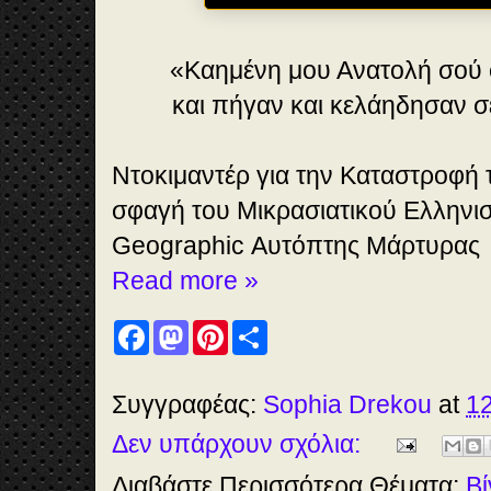
«Καημένη μου Ανατολή σού 
και πήγαν και κελάηδησαν σ
Ντοκιμαντέρ για την Καταστροφή 
σφαγή του Μικρασιατικού Ελληνισ
Geographic Αυτόπτης Μάρτυρας
Read more »
F
M
P
S
a
a
i
h
c
s
n
a
e
t
t
r
b
o
e
e
Συγγραφέας:
Sophia Drekou
at
12
o
d
r
o
o
e
Δεν υπάρχουν σχόλια:
k
n
s
t
Διαβάστε Περισσότερα Θέματα:
Βί