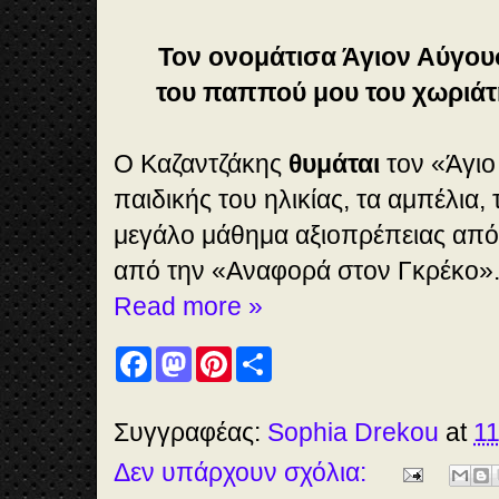
Τον ονομάτισα Άγιον Αύγου
του παππού μου του χωριάτ
Ο Καζαντζάκης
θυμάται
τον «Άγιο
παιδικής του ηλικίας, τα αμπέλια, 
μεγάλο μάθημα αξιοπρέπειας από 
από την «Αναφορά στον Γκρέκο»
Read more »
F
M
P
S
a
a
i
h
c
s
n
a
e
t
t
r
b
o
e
e
Συγγραφέας:
Sophia Drekou
at
11
o
d
r
o
o
e
Δεν υπάρχουν σχόλια:
k
n
s
t