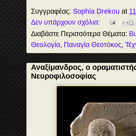
e
t
t
r
b
o
e
e
Συγγραφέας:
Sophia Drekou
at
11
o
d
r
o
o
e
Δεν υπάρχουν σχόλια:
k
n
s
t
Διαβάστε Περισσότερα Θέματα:
Βυ
Θεολογία
,
Παναγία Θεοτόκος
,
Τέχ
Αναξίμανδρος, ο οραματιστής
Νευροφιλοσοφίας