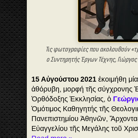
Τις φωτογραφίες που ακολουθούν «τ
ο Συντηρητής Έργων Τέχνης, Γιώργο
15 Αὐγούστου 2021
ἐκοιμήθη μία
ἀθόρυβη, μορφή τῆς σύγχρονης Ἑ
Ὀρθόδοξης Ἐκκλησίας, ὁ
Γεώργι
Ὁμότιμος Καθηγητής τῆς Θεολογι
Πανεπιστημίου Ἀθηνῶν, Ἄρχοντα
Εὐαγγελίου τῆς Μεγάλης τοῦ Χρι