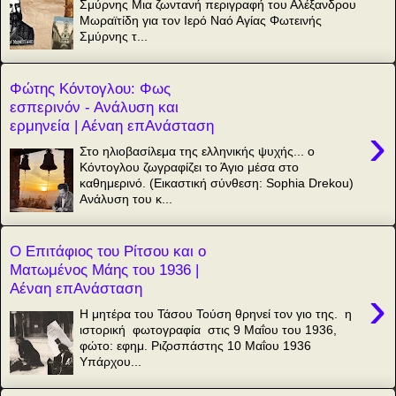
Σμύρνης Μια ζωντανή περιγραφή του Αλέξανδρου
Μωραϊτίδη για τον Ιερό Ναό Αγίας Φωτεινής
Σμύρνης τ...
Φώτης Κόντογλου: Φως
εσπερινόν - Ανάλυση και
ερμηνεία | Αέναη επΑνάσταση
›
Στο ηλιοβασίλεμα της ελληνικής ψυχής... ο
Κόντογλου ζωγραφίζει το Άγιο μέσα στο
καθημερινό. (Εικαστική σύνθεση: Sophia Drekou)
Ανάλυση του κ...
Ο Επιτάφιος του Ρίτσου και ο
Ματωμένος Μάης του 1936 |
Αέναη επΑνάσταση
›
Η μητέρα του Τάσου Τούση θρηνεί τον γιο της. η
ιστορική φωτογραφία στις 9 Μαΐου του 1936,
φώτο: εφημ. Ριζοσπάστης 10 Μαΐου 1936
Υπάρχου...