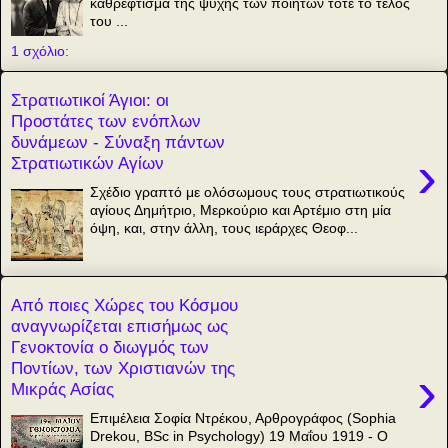
καθρέφτισμα της ψυχής των ποιητών τότε το τέλος
του ...
1 σχόλιο:
Στρατιωτικοί Άγιοι: οι
Προστάτες των ενόπλων
δυνάμεων - Σύναξη πάντων
›
Στρατιωτικών Αγίων
Σχέδιο γραπτό με ολόσωμους τους στρατιωτικούς
αγίους Δημήτριο, Μερκούριο και Αρτέμιο στη μία
όψη, και, στην άλλη, τους ιεράρχες Θεοφ...
Από ποιες Χώρες του Κόσμου
αναγνωρίζεται επισήμως ως
Γενοκτονία ο διωγμός των
Ποντίων, των Χριστιανών της
›
Μικράς Ασίας
Επιμέλεια Σοφία Ντρέκου, Αρθρογράφος (Sophia
Drekou, BSc in Psychology) 19 Μαΐου 1919 - Ο