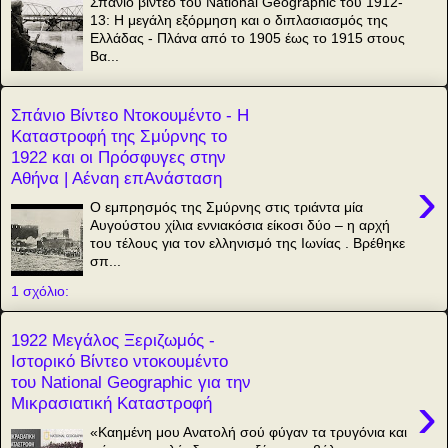
Σπάνιο βίντεο του National Geographic του 1912-
13: Η μεγάλη εξόρμηση και ο διπλασιασμός της
Ελλάδας - Πλάνα από το 1905 έως το 1915 στους
Βα...
Σπάνιο Βίντεο Ντοκουμέντο - Η
Καταστροφή της Σμύρνης το
1922 και οι Πρόσφυγες στην
Αθήνα | Αέναη επΑνάσταση
›
Ο εμπρησμός της Σμύρνης στις τριάντα μία
Αυγούστου χίλια εννιακόσια είκοσι δύο – η αρχή
του τέλους για τον ελληνισμό της Ιωνίας . Βρέθηκε
σπ...
1 σχόλιο:
1922 Μεγάλος Ξεριζωμός -
Ιστορικό Βίντεο ντοκουμέντο
του National Geographic για την
›
Μικρασιατική Καταστροφή
«Καημένη μου Ανατολή σού φύγαν τα τρυγόνια και