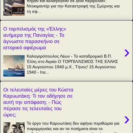
πήγαν και κελάηδησαν σε ξένα περιβόλια».
Ντοκιμαντέρ για την Καταστροφή της Σμύρνης και
τη σφ...
Ο τορπιλισμός της «Έλλης»
ανήμερα της Παναγίας - Το
άγνωστο παρασκήνιο σε
›
ιστορικό αφιέρωμα
Καλογερόπουλος Λέων - Το καταδρομικό Β.Π.
Έλλη στο Αιγαίο Ο ΤΟΡΠΙΛΛΙΣΜΟΣ ΤΗΣ ΕΛΛΗΣ
15 Αυγούστου 1940 μ.Χ., Τήνος! 15 Αυγούστου
1940 - Ιτα...
Οι τελευταίες μέρες του Κώστα
Καρυωτάκη: Τι τον οδήγησε σε
αυτή την απόφαση; - Πώς
πέρασε τις τελευταίες του
›
ώρες;
Το έργο του Καρυωτάκη δεν αφήνει περιθώρια για
παρερμηνείες και αν τα ποιήματα είναι το