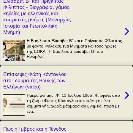
Ελισάβετ Β΄ και Πρίγκιπας
Φίλιππος - Βιογραφία, γάμος,
κηδείες με ελληνικές και
κυπριακές μνήμες (Μοναρχία,
›
Ιστορία και Γεωπολιτική
Μνήμη)
Η Βασίλισσα Ελισάβετ Β΄ και ο Πρίγκιπας Φίλιππος
με φόντο Φυλακισμένα Μνήματα και τους ήρωες
της ΕΟΚΑ . Η Βασίλισσα Ελισάβετ Β΄ του
Ηνωμένο...
Επίσκεψις Φώτη Κόντογλου
στο Ίδρυμα της Βουλής των
Ελλήνων (video)
›
Ημέρα μνήμης .✟. 13 Ιουλίου 1965 .✟. έφυγε από
τη ζωή ο Φώτης Κόντογλου και ετάφη σε ένα
κομμάτι γής, χωρίς μάρμαρα και μνημεία, παρά με
ένα...
Πως η Ίμβρος και η Τένεδος