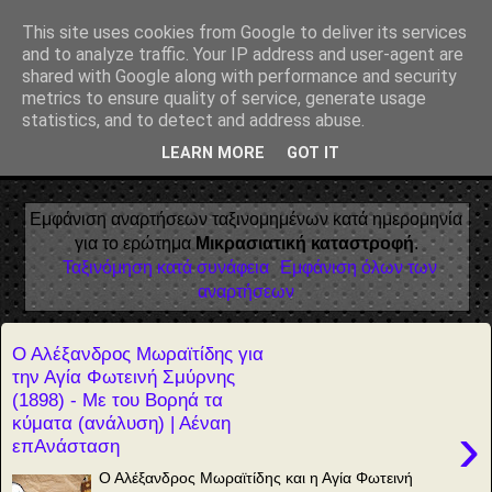
Αέναη επΑνάσταση
This site uses cookies from Google to deliver its services
and to analyze traffic. Your IP address and user-agent are
• Επιστήμη • Ψυχολογία • Λογοτεχνία • Τέχνες • Θεολογία •
shared with Google along with performance and security
Φιλοσοφία • Στοχασμοί... για τη μνήμη, τον άνθρωπο και το
metrics to ensure quality of service, generate usage
Φως
statistics, and to detect and address abuse.
LEARN MORE
GOT IT
▼
Εμφάνιση αναρτήσεων ταξινομημένων κατά ημερομηνία
για το ερώτημα
Μικρασιατική καταστροφή
.
Ταξινόμηση κατά συνάφεια
Εμφάνιση όλων των
αναρτήσεων
Ο Αλέξανδρος Μωραϊτίδης για
την Αγία Φωτεινή Σμύρνης
(1898) - Με του Βορηά τα
κύματα (ανάλυση) | Αέναη
›
επΑνάσταση
Ο Αλέξανδρος Μωραϊτίδης και η Αγία Φωτεινή