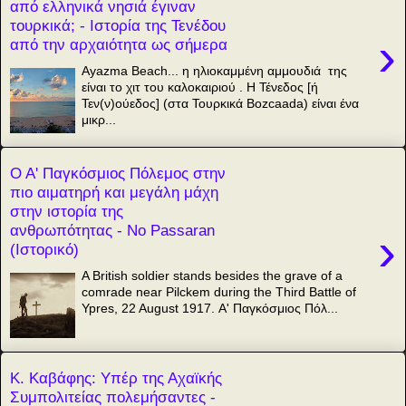
από ελληνικά νησιά έγιναν
τουρκικά; - Ιστορία της Τενέδου
›
από την αρχαιότητα ως σήμερα
Ayazma Beach... η ηλιοκαμμένη αμμουδιά της
είναι το χιτ του καλοκαιριού . Η Τένεδος [ή
Τεν(ν)ούεδος] (στα Τουρκικά Bozcaada) είναι ένα
μικρ...
Ο Α' Παγκόσμιος Πόλεμος στην
πιο αιματηρή και μεγάλη μάχη
στην ιστορία της
ανθρωπότητας - Νο Passaran
›
(Ιστορικό)
A British soldier stands besides the grave of a
comrade near Pilckem during the Third Battle of
Ypres, 22 August 1917. Α' Παγκόσμιος Πόλ...
Κ. Καβάφης: Υπέρ της Αχαϊκής
Συμπολιτείας πολεμήσαντες -