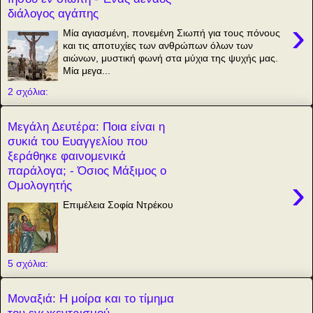
διάλογος αγάπης
›
Μία αγιασμένη, πονεμένη Σιωπή για τους πόνους
και τις αποτυχίες των ανθρώπων όλων των
αιώνων, μυστική φωνή στα μύχια της ψυχής μας.
Μία μεγα...
2 σχόλια:
Μεγάλη Δευτέρα: Ποια είναι η
συκιά του Ευαγγελίου που
ξεράθηκε φαινομενικά
παράλογα; - Όσιος Μάξιμος ο
›
Ομολογητής
Επιμέλεια Σοφία Ντρέκου
5 σχόλια:
Μοναξιά: Η μοίρα και το τίμημα
του εγωκεντρισμού