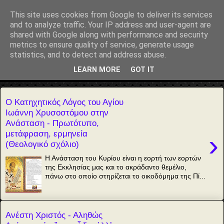
Αέναη επΑνάσταση
This site uses cookies from Google to deliver its services
and to analyze traffic. Your IP address and user-agent are
• Επιστήμη • Ψυχολογία • Λογοτεχνία • Τέχνες • Θεολογία •
shared with Google along with performance and security
Φιλοσοφία • Στοχασμοί... για τη μνήμη, τον άνθρωπο και το
metrics to ensure quality of service, generate usage
Φως
statistics, and to detect and address abuse.
LEARN MORE
GOT IT
▼
Ο Κατηχητικός Λόγος του Αγίου
Ιωάννη Χρυσοστόμου στην
Ανάσταση - Πρωτότυπο,
μετάφραση, ερμηνεία
›
(Θεολογικό σχόλιο)
Η Ανάσταση του Κυρίου είναι η εορτή των εορτών
της Εκκλησίας μας και το ακράδαντο θεμέλιο,
πάνω στο οποίο στηρίζεται το οικοδόμημα της Πί...
Ανέστη Χριστός - Αληθώς