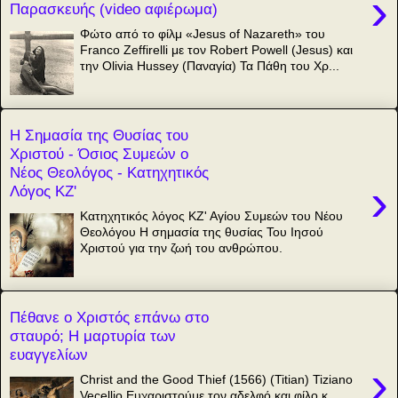
›
Παρασκευής (video αφιέρωμα)
Φώτο από το φίλμ «Jesus of Nazareth» του
Franco Zeffirelli με τον Robert Powell (Jesus) και
την Olivia Hussey (Παναγία) Τα Πάθη του Χρ...
Η Σημασία της Θυσίας του
Χριστού - Όσιος Συμεών ο
Νέος Θεολόγος - Κατηχητικός
›
Λόγος ΚΖ'
Κατηχητικός λόγος ΚΖ' Αγίου Συμεών του Νέου
Θεολόγου Η σημασία της θυσίας Του Ιησού
Χριστού για την ζωή του ανθρώπου.
Πέθανε ο Χριστός επάνω στο
σταυρό; Η μαρτυρία των
ευαγγελίων
›
Christ and the Good Thief (1566) (Titian) Tiziano
Vecellio Ευχαριστούμε τον αδελφό και φίλο κ.