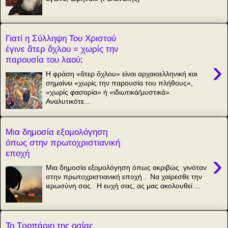
Γιατί η Σύλληψη Του Χριστού
έγινε ἄτερ ὄχλου = χωρίς την
παρουσία του λαού;
›
Η φράση «ἄτερ ὄχλου» είναι αρχαιοελληνική και
σημαίνει «χωρίς την παρουσία του πλήθους»,
«χωρίς φασαρία» ή «ιδιωτικά/μυστικά».
Αναλυτικότε...
Μια δημοσία εξομολόγηση
όπως στην πρωτοχριστιανική
εποχή
›
Μια δημοσία εξομολόγηση όπως ακριβώς γινόταν
στην πρωτοχριστιανική εποχή . Να χαίρεσθε την
ιερωσύνη σας. Η ευχή σας, ας μας ακολουθεί ...
Το Τροπάριο της οσίας