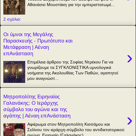
Αθανάσιο Μουστάκη για την εμπεριστατωμέ...
2 σχόλια:
Οι ύμνοι της Μεγάλης
Παρασκευής - Πρωτότυπο και
Μετάφραση | Αέναη
›
επΑνάσταση
Επιμέλεια άρθρου της Σοφίας Ντρέκου Για να
γνωρίζουμε τα ΣΥΓΚΛΟΝΙΣΤΙΚΑ υμνολογικά
νοήματα της Ακολουθίας Των Παθών, αγαπητοί
μου αναγνώστ...
Μητροπολίτης Ειρηναίος
Γαλανάκης: Ο Ιεράρχης
σύμβολο του αγώνα και της
›
αγάπης | Αέναη επΑνάσταση
Αφιέρωμα στον Μητροπολίτη Κισσάμου και
Σελίνου τον ιεράρχη-σύμβολο του αντιδικτατορικού
αγώνα, Ειρηναίο (Γαλανάκης)