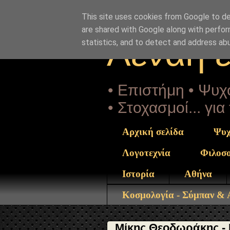
"copyrightHolder": { "@type": "Person", "name": "Sophia 
mikis-theodorakis-mnimosino.html" } }
This site uses cookies from Google to del
are shared with Google along with perfor
Αέναη 
statistics, and to detect and address ab
• Επιστήμη • Ψυχο
• Στοχασμοί... γι
Αρχική σελίδα
Ψυχ
Λογοτεχνία
Φιλοσ
Ιστορία
Αθήνα
Κοσμολογία - Σύμπαν &
Μίκης Θεοδωράκης - 