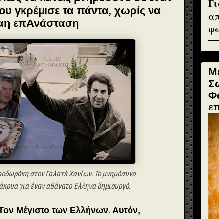
Γι
που γκρέμισε τα πάντα, χωρίς να
απ
έναη επΑνάσταση
φω
Μ
Σ
Φ
ε
εοδωράκη στον Γαλατά Χανίων. Το μνημόσυνο
δάκρυα για έναν αθάνατο Έλληνα δημιουργό.
Τον Μέγιστο των Ελλήνων. Αυτόν,