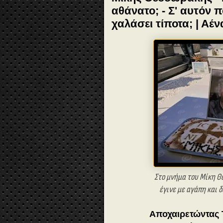
αθάνατο; - Σ' αυτόν 
χαλάσει τίποτα; | Α
Στο μνήμα του Μίκη Θ
έγινε με αγάπη και 
Αποχαιρετώντας 