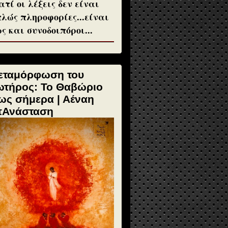
ατί οι λέξεις δεν είναι
λώς πληροφορίες...είναι
ς και συνοδοιπόροι...
εταμόρφωση του
ωτήρος: Το Θαβώριο
ως σήμερα | Αέναη
πΑνάσταση