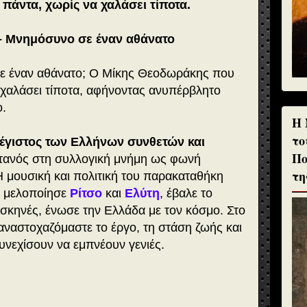
 πάντα, χωρίς να χαλάσει τίποτα.
 Μνημόσυνο σε έναν αθάνατο
σε έναν αθάνατο; Ο Μίκης Θεοδωράκης που
 χαλάσει τίποτα, αφήνοντας ανυπέρβλητο
ο.
H 
το
μέγιστος των Ελλήνων συνθετών και
Πο
ντανός στη συλλογική μνήμη ως φωνή
τη
 Η μουσική και πολιτική του παρακαταθήκη
: μελοποίησε
Ρίτσο
και
Ελύτη
, έβαλε το
σκηνές, ένωσε την Ελλάδα με τον κόσμο. Στο
ναστοχαζόμαστε το έργο, τη στάση ζωής και
υνεχίσουν να εμπνέουν γενιές.