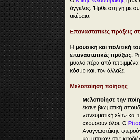
Ο
Μίκης Θεοδωράκης
ήταν 
άγγελος. Ήρθε στη γη με συ
ακέραιο.
Επαναστατικές πράξεις σ
Η
μουσική και πολιτική τ
επαναστατικές πράξεις
. Ρ
μυαλό πέρα από τετριμμένα 
κόσμο και, τον άλλαξε.
Μελοποίηση ποίησης
Μελοποίησε την ποί
έκανε βιωματική σπουδ
«πνευματική ελίτ» και 
ακούσουν όλοι. Ο
Ρίτσ
Αναγνωστάκης φτερούγι
και μπήκαν στις καρδι