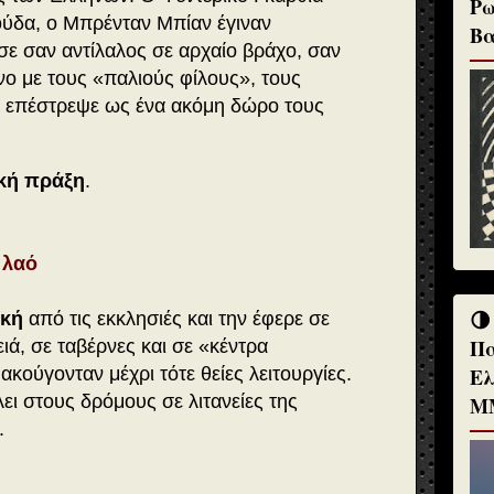
Ρω
ύδα, ο Μπρένταν Μπίαν έγιναν
Βα
ε σαν αντίλαλος σε αρχαίο βράχο, σαν
νο με τους «παλιούς φίλους», τους
ι επέστρεψε ως ένα ακόμη δώρο τους
ική πράξη
.
 λαό
🌗
ική
από τις εκκλησιές και την έφερε σε
Πα
ιά, σε ταβέρνες και σε «κέντρα
ακούγονταν μέχρι τότε θείες λειτουργίες.
Ελ
ει στους δρόμους σε λιτανείες της
Μ
ς.