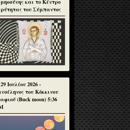
μηοσύνης και το Κέντρο
ρύτητας του Σύμπαντος
 29 Ιουλίου 2026 -
νσέληνος του Κόκκινου
αφιού (Buck moon) 5:36
Μ