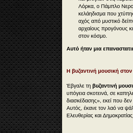
Λόρκα, ο Πάμπλο Νερο
κελάηδισμα που χτύπησ
αχός από μυστικό δείπ
αρχαίους προγόνους κ
στον κόσμο.
Αυτό ήταν μια επαναστατ
Η βυζαντινή μουσική στον
Έβγαλε τη
βυζαντινή μουσ
υπόγεια σκοτεινά, σε καπηλε
διασκέδασης», εκεί που δεν 
Αυτός, έκανε τον λαό να ψάλ
Ελευθερίας και Δημοκρατία