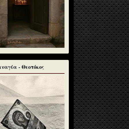
ναγία - Θεοτόκος