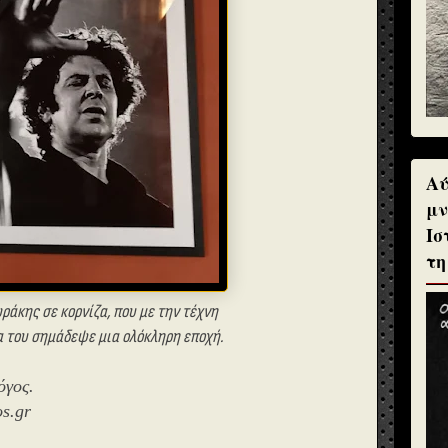
Αύ
μν
Ισ
τη
άκης σε κορνίζα, που με την τέχνη
α του σημάδεψε μια ολόκληρη εποχή.
όγος.
s.gr