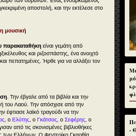
δώρο των ουρανών. Ένας ενσαρκωμένος
γκεκριμένη αποστολή, και την εκτέλεσε στο
τη μουσική
ου παρακαταθήκη
είναι γεμάτη από
ηξικέλευθος και ριζοσπάστης, ένα ανοιχτό
και πεπατημένες. Ήρθε για να αλλάξει τον
Με
μό
κρ
φλ
ηση
. Την έβγαλε από τα βιβλία και την
ή του Λαού. Την απόσχισε από την
την έφτιασε λαϊκό τραγούδι να την
ος
, ο
Ελύτης
, ο
Γκάτσος
, ο
Σεφέρης
, ο
Πα
σαν από τις σκονισμένες βιβλιοθήκες
- 
ές των Ελλήνων. Ο Φεντερίκο Γκαρθία