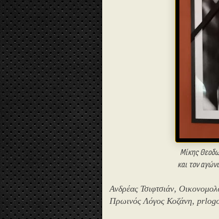
Μίκης Θεοδωρ
και τον αγών
Ανδρέας Τσιφτσιάν, Οικονομολ
Πρωινός Λόγος Κοζάνη, prlogo