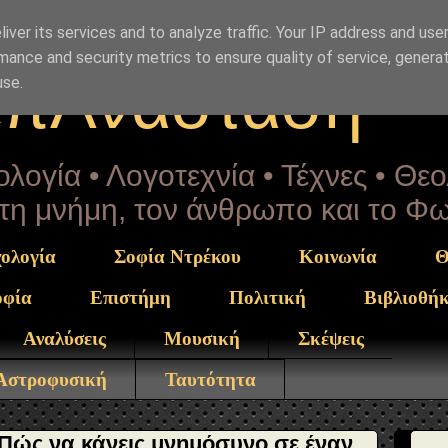
Drekou" }, "potentialAction": { "@type": "ReadAction", "t
iver its services and to analyze traffic. Your IP address and use
mance and security metrics to ensure quality of service, genera
επΑνάσταση
use.
λογία • Λογοτεχνία • Τέχνες • Θε
α τη μνήμη, τον άνθρωπο και το Φ
ολογία
Σοφία Ντρέκου
Κοινωνία
Θ
οφία
Επιστήμη
Πολιτική
Βιβλιοθή
Αναλύσεις
Μουσική
Σκέψεις
 Αστροφυσική
Ταυτότητα
Πώς να κάνεις μνημόσυνο σε έναν