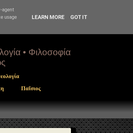
arget": "https://www.sophia-ntrekou.gr/2021/10/Memorial-
r-agent
LEARN MORE
GOT IT
te usage
ολογία • Φιλοσοφία
ως
εολογία
κη
Παΐσιος