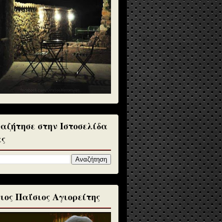
αζήτησε στην Ιστοσελίδα
ς
ιος Παΐσιος Αγιορείτης