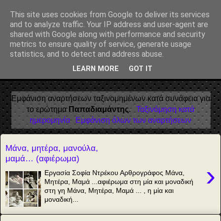
Αέναη επΑνάσταση
This site uses cookies from Google to deliver its services
and to analyze traffic. Your IP address and user-agent are
• Επιστήμη • Ψυχολογία • Λογοτεχνία • Τέχνες • Θεολογία •
shared with Google along with performance and security
Φιλοσοφία • Στοχασμοί... για τη μνήμη, τον άνθρωπο και το
metrics to ensure quality of service, generate usage
Φως
statistics, and to detect and address abuse.
LEARN MORE
GOT IT
▼
Εμφάνιση αναρτήσεων ταξινομημένων κατά συνάφεια για
το ερώτημα
Παπαδιαμάντης
.
Ταξινόμηση κατά
ημερομηνία
Εμφάνιση όλων των αναρτήσεων
Μάνα, μητέρα, μανούλα,
μαμά… (αφιέρωμα)
›
Εργασία Σοφία Ντρέκου Αρθρογράφος Μάνα,
Μητέρα, Μαμά ...αφιέρωμα στη μία και μοναδική
στη γη Μάνα, Μητέρα, Μαμά ... , η μία και
μοναδική...