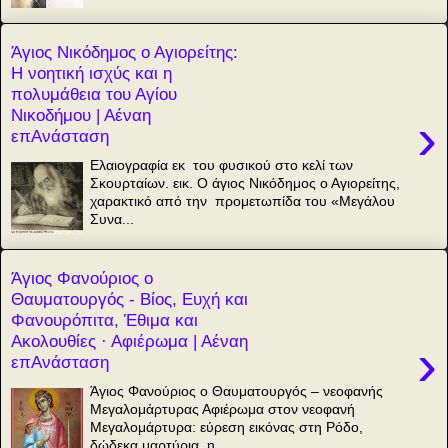
Άγιος Νικόδημος ο Αγιορείτης:
Η νοητική ισχύς και η
πολυμάθεια του Αγίου
Νικοδήμου | Αέναη
›
επΑνάσταση
Ελαιογραφία εκ του φυσικού στο κελί των
Σκουρταίων. εικ. Ο άγιος Νικόδημος ο Αγιορείτης,
χαρακτικό από την προμετωπίδα του «Μεγάλου
Συνα...
Άγιος Φανούριος ο
Θαυματουργός - Βίος, Ευχή και
Φανουρόπιτα, Έθιμα και
Ακολουθίες · Αφιέρωμα | Αέναη
›
επΑνάσταση
Άγιος Φανούριος ο Θαυματουργός – νεοφανής
Μεγαλομάρτυρας Αφιέρωμα στον νεοφανή
Μεγαλομάρτυρα: εύρεση εικόνας στη Ρόδο,
δώδεκα μαρτύρια, η...