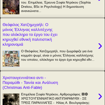
του. Επιμέλεια, Έρευνα Σοφία Ντρέκου (Sophia
Drekou, BSc in Psychology) Η δημοσίευση
ανανεώνετα...
Θεόφιλος Χατζημιχαήλ: Ο
μόνος Έλληνας καλλιτέχνης
που ολόκληρο το έργο του έχει
κηρυχθεί εθνική πολιτιστική
›
κληρονομιά
O Θεόφιλος Χατζημιχαήλ, που ζωγράφιζε για ένα
κομμάτι ψωμί, είναι ο μόνος Έλληνας καλλιτέχνης
του οποίου, ολόκληρο το έργο έχει κηρυχθεί εθν...
Χριστουγεννιάτικο αντι -
Παραμύθι - Ταινία και Aνάλυση
(Christmas Anti-Fable)
›
Επιμέλεια Σοφία Ντρέκου, Αρθρογράφος 🟩🔴
ΧΡΙΣΤΟΥΓΕΝΝΙΑΤΙΚΟ ΑΝΤΙΠΑΡΑΜΥΘΙ - ΣΕ
ΤΡΕΙΣ ΠΑΡΑΛΛΑΓΕΣ - Ηλίας Α. Βουλγαράκης: