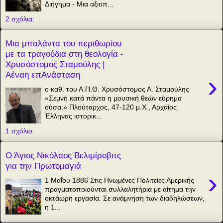
Διήγημα - Μια αξιοπ...
2 σχόλια:
Μια μπαλάντα του περιθωρίου
με τα τραγούδια στη θεολογία -
Χρυσόστομος Σταμούλης |
Αέναη επΑνάσταση
›
ο καθ. του Α.Π.Θ. Χρυσόστομος Α. Σταμούλης
«Σεμνή κατά πάντα η μουσική θεών εύρημα
ούσα.» Πλούταρχος, 47-120 μ.Χ., Αρχαίος
Έλληνας ιστορικ...
1 σχόλιο:
Ο Άγιος Νικόλαος Βελιμίροβιτς
για την Πρωτομαγιά
›
1 Μαΐου 1886 Στις Ηνωμένες Πολιτείες Αμερικής
πραγματοποιούνται συλλαλητήρια με αίτημα την
οκτάωρη εργασία. Σε ανάμνηση των διαδηλώσεων,
η 1...