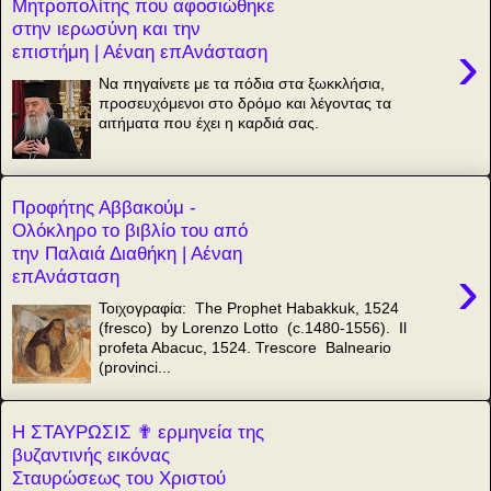
Μητροπολίτης που αφοσιώθηκε
στην ιερωσύνη και την
›
επιστήμη | Αέναη επΑνάσταση
Να πηγαίνετε με τα πόδια στα ξωκκλήσια,
προσευχόμενοι στο δρόμο και λέγοντας τα
αιτήματα που έχει η καρδιά σας.
Προφήτης Αββακούμ -
Ολόκληρο το βιβλίο του από
την Παλαιά Διαθήκη | Αέναη
›
επΑνάσταση
Τοιχογραφία: The Prophet Habakkuk, 1524
(fresco) by Lorenzo Lotto (c.1480-1556). Il
profeta Abacuc, 1524. Trescore Balneario
(provinci...
Η ΣΤΑΥΡΩΣΙΣ ✟ ερμηνεία της
βυζαντινής εικόνας
Σταυρώσεως του Χριστού