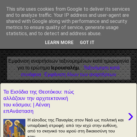
Αέναη επΑνάσταση
This site uses cookies from Google to deliver its services
and to analyze traffic. Your IP address and user-agent are
• Επιστήμη • Ψυχολογία • Λογοτεχνία • Τέχνες • Θεολογία •
shared with Google along with performance and security
Φιλοσοφία • Στοχασμοί... για τη μνήμη, τον άνθρωπο και το
metrics to ensure quality of service, generate usage
Φως
statistics, and to detect and address abuse.
LEARN MORE
GOT IT
▼
Εμφάνιση αναρτήσεων ταξινομημένων κατά ημερομηνία
για το ερώτημα
Ιερουσαλήμ
.
Ταξινόμηση κατά
συνάφεια
Εμφάνιση όλων των αναρτήσεων
Τα Εισόδια της Θεοτόκου: πώς
αλλάζουν την αρχιτεκτονική
του κόσμου; | Αέναη
›
επΑνάσταση
Η είσοδος της Παναγίας στον Ναό ως πολιτική και
υπαρξιακή στροφή: από την ισχύ στην ευθύνη,
από το σκηνικό του ιερού στη δικαιοσύνη του
κοιν...