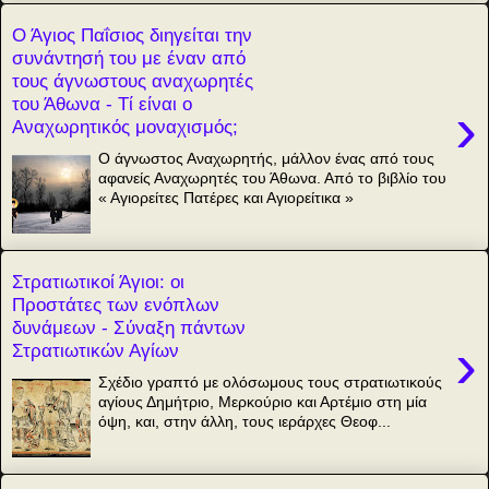
Ο Άγιος Παΐσιος διηγείται την
συνάντησή του με έναν από
τους άγνωστους αναχωρητές
του Άθωνα - Τί είναι ο
›
Αναχωρητικός μοναχισμός;
Ο άγνωστος Αναχωρητής, μάλλον ένας από τους
αφανείς Αναχωρητές του Άθωνα. Από το βιβλίο του
« Αγιορείτες Πατέρες και Αγιορείτικα »
Στρατιωτικοί Άγιοι: οι
Προστάτες των ενόπλων
δυνάμεων - Σύναξη πάντων
›
Στρατιωτικών Αγίων
Σχέδιο γραπτό με ολόσωμους τους στρατιωτικούς
αγίους Δημήτριο, Μερκούριο και Αρτέμιο στη μία
όψη, και, στην άλλη, τους ιεράρχες Θεοφ...