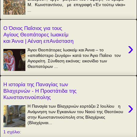
Μ. Κωνσταντίνου, με επιγραφή «Ἐν τούτῳ νίκα»
...
Ο Όσιος Παΐσιος για τους
Αγίους Θεοπάτορες Ιωακείμ
και Άννα | Αέναη επΑνάσταση
›
Άγιοι Θεοπάτορες Ιωακείμ και Άννα – το
«απαθέστερο ζευγάρι» κατά τον Άγιο Παΐσιο τον
Αγιορείτη. Σύνθεση εικόνας: εικονίδιο των
Θεοπατόρων ...
Η ιστορία της Παναγίας των
Βλαχερνών - Η Προστάτιδα της
Κωνσταντινούπολης
›
Η Παναγία των Βλαχερνών εορτάζει 2 Ιουλίου η
Ανάμνηση των Εγκαινίων του Ναού της Θεοτόκου
στην Κωνσταντινούπολη στις Βλαχέρνες
(Βλαχέρναι...
1 σχόλιο: