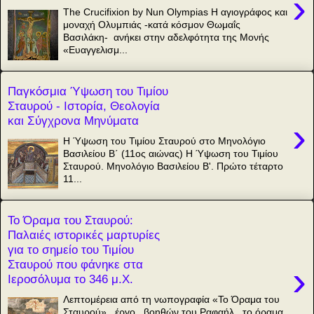
›
The Crucifixion by Nun Olympias Η αγιογράφος και
μοναχή Ολυμπιάς -κατά κόσμον Θωμαΐς
Βασιλάκη- ανήκει στην αδελφότητα της Μονής
«Ευαγγελισμ...
Παγκόσμια Ύψωση του Τιμίου
Σταυρού - Ιστορία, Θεολογία
και Σύγχρονα Μηνύματα
›
Η Ύψωση του Τιμίου Σταυρού στο Μηνολόγιο
Βασιλείου Β΄ (11ος αιώνας) Η Ύψωση του Τιμίου
Σταυρού. Μηνολόγιο Βασιλείου Β'. Πρώτο τέταρτο
11...
Το Όραμα του Σταυρού:
Παλαιές ιστορικές μαρτυρίες
για το σημείο του Τιμίου
Σταυρού που φάνηκε στα
›
Ιεροσόλυμα το 346 μ.Χ.
Λεπτομέρεια από τη νωπογραφία «Το Όραμα του
Σταυρού», έργο βοηθών του Ραφαήλ, το όραμα