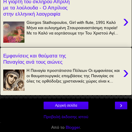
Η γιορτή του σκληρού Απρίλη
με τα λούλουδα - Ο Απρίλιος
στην ελληνική λαογραφία
›
Giorgos Stathopoulos, Girl with flute, 1991 Καλό
Μήνα και ευλογημένη Σταυροαναστάσιμη πορεία!
Με το Καλό να εορτάσουμε την Του Χριστού Αγί...
Εμφανίσεις και θαύματα της
Παναγίας ανά τους αιώνες
›
Η Παναγία προστάτισσα Πόλεων Οι εμφανίσεις και
οι θαυματουργικές επεμβάσεις της Παναγίας σε
όλες τις ορθόδοξες χριστιανικές χώρες είναι κ...
›
Αρχική σελίδα
Προβολή έκδοσης ιστού
Από το
Blogger
.