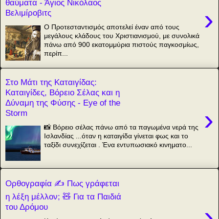
θαύματα - Άγιος Νικόλαος
›
Βελιμίροβιτς
O Προτεσταντισμός αποτελεί έναν από τους
μεγάλους κλάδους του Χριστιανισμού, με συνολικά
πάνω από 900 εκατομμύρια πιστούς παγκοσμίως,
περίπ...
Στο Μάτι της Καταιγίδας:
Καταιγίδες, Βόρειο Σέλας και η
Δύναμη της Φύσης - Eye of the
›
Storm
📸 Βόρειο σέλας πάνω από τα παγωμένα νερά της
Ισλανδίας ...όταν η καταιγίδα γίνεται φως και το
ταξίδι συνεχίζεται . Ένα εντυπωσιακό κινηματο...
Ορθογραφία ✍️ Πως γράφεται
η λέξη μέλλον; 🧸 Για τα Παιδιά
›
του Δρόμου