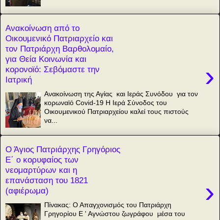
Ανακοίνωση από το
Οικουμενικό Πατριαρχείο και
τον Πατριάρχη Βαρθολομαίο,
για Θεία Κοινωνία και
›
κορονοϊό: Σεβόμαστε την
Ιατρική
Ανακοίνωση της Αγίας και Ιεράς Συνόδου για τον
κορωναϊό Covid-19 Η Ιερά Σύνοδος του
Οικουμενικού Πατριαρχείου καλεί τους πιστούς
να...
Ο Άγιος Πατριάρχης Γρηγόριος
Ε΄ ο κορυφαίος των
νεομαρτύρων και η
επανάσταση του 1821
›
(αφιέρωμα)
Πίνακας: Ο Απαγχονισμός του Πατριάρχη
Γρηγορίου Ε ' Αγνώστου ζωγράφου μέσα του