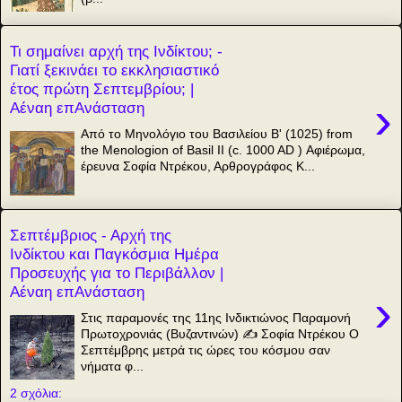
Τι σημαίνει αρχή της Ινδίκτου; -
Γιατί ξεκινάει το εκκλησιαστικό
έτος πρώτη Σεπτεμβρίου; |
›
Αέναη επΑνάσταση
Από το Μηνολόγιο του Βασιλείου Β' (1025) from
the Menologion of Basil II (c. 1000 AD ) Αφιέρωμα,
έρευνα Σοφία Ντρέκου, Αρθρογράφος Κ...
Σεπτέμβριος - Αρχή της
Ινδίκτου και Παγκόσμια Ημέρα
Προσευχής για το Περιβάλλον |
Αέναη επΑνάσταση
›
Στις παραμονές της 11ης Ινδικτιώνος Παραμονή
Πρωτοχρονιάς (Βυζαντινών) ✍️ Σοφία Ντρέκου Ο
Σεπτέμβρης μετρά τις ώρες του κόσμου σαν
νήματα φ...
2 σχόλια: