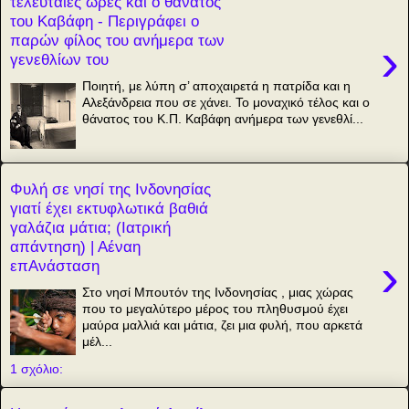
τελευταίες ώρες και ο θάνατος
του Καβάφη - Περιγράφει ο
παρών φίλος του ανήμερα των
›
γενεθλίων του
Ποιητή, με λύπη σ’ αποχαιρετά η πατρίδα και η
Αλεξάνδρεια που σε χάνει. Το μοναχικό τέλος και ο
θάνατος του Κ.Π. Καβάφη ανήμερα των γενεθλί...
Φυλή σε νησί της Ινδονησίας
γιατί έχει εκτυφλωτικά βαθιά
γαλάζια μάτια; (Ιατρική
απάντηση) | Αέναη
›
επΑνάσταση
Στο νησί Μπουτόν της Ινδονησίας , μιας χώρας
που το μεγαλύτερο μέρος του πληθυσμού έχει
μαύρα μαλλιά και μάτια, ζει μια φυλή, που αρκετά
μέλ...
1 σχόλιο: