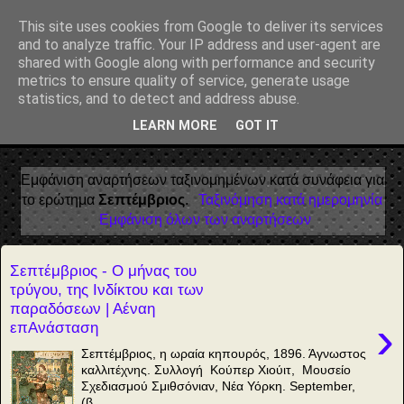
Αέναη επΑνάσταση
This site uses cookies from Google to deliver its services
and to analyze traffic. Your IP address and user-agent are
• Επιστήμη • Ψυχολογία • Λογοτεχνία • Τέχνες • Θεολογία •
shared with Google along with performance and security
Φιλοσοφία • Στοχασμοί... για τη μνήμη, τον άνθρωπο και το
metrics to ensure quality of service, generate usage
Φως
statistics, and to detect and address abuse.
LEARN MORE
GOT IT
▼
Εμφάνιση αναρτήσεων ταξινομημένων κατά συνάφεια για
το ερώτημα
Σεπτέμβριος
.
Ταξινόμηση κατά ημερομηνία
Εμφάνιση όλων των αναρτήσεων
Σεπτέμβριος - Ο μήνας του
τρύγου, της Ινδίκτου και των
παραδόσεων | Αέναη
›
επΑνάσταση
Σεπτέμβριος, η ωραία κηπουρός, 1896. Άγνωστος
καλλιτέχνης. Συλλογή Κούπερ Χιούιτ, Μουσείο
Σχεδιασμού Σμιθσόνιαν, Νέα Υόρκη. September,
(β...