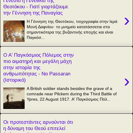
Γενέσιο ή Γενέθλιο της
Θεοτόκου - Γιατί γιορτάζουμε
την Γέννηση της Παναγίας
›
Η Γέννηση της Θεοτόκου, τοιχογραφία στην Ιερά
Μονή Δαφνίου· το μνημείο κατατάσσεται στα
σημαντικότερα της βυζαντινής εποχής και είναι
Παγκόσ...
Ο Α' Παγκόσμιος Πόλεμος στην
πιο αιματηρή και μεγάλη μάχη
στην ιστορία της
ανθρωπότητας - Νο Passaran
›
(Ιστορικό)
A British soldier stands besides the grave of a
comrade near Pilckem during the Third Battle of
Ypres, 22 August 1917. Α' Παγκόσμιος Πόλ...
Οι προτεστάντες αρνούνται ότι
η δύναμη του Θεού επιτελεί