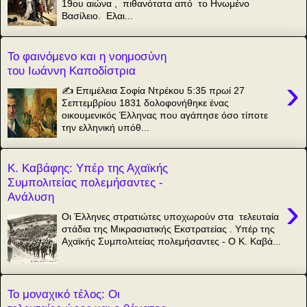
19ου αιώνα , πιθανότατα από το Ηνωμένο
Βασίλειο. Ελαι...
Το φαινόμενο και η νοημοσύνη
του Ιωάννη Καποδίστρια
›
✍️ Επιμέλεια Σοφία Ντρέκου 5:35 πρωί 27
Σεπτεμβρίου 1831 δολοφονήθηκε ένας
οικουμενικός Έλληνας που αγάπησε όσο τίποτε
την ελληνική υπόθ...
Κ. Καβάφης: Υπέρ της Αχαϊκής
Συμπολιτείας πολεμήσαντες -
Ανάλυση
›
Οι Έλληνες στρατιώτες υποχωρούν στα τελευταία
στάδια της Μικρασιατικής Εκστρατείας . Υπέρ της
Αχαϊκής Συμπολιτείας πολεμήσαντες - Ο Κ. Καβά...
Το μοναχικό τέλος: Οι