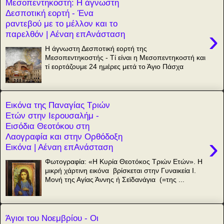
Μεσοπεντηκοστή: Η άγνωστη
Δεσποτική εορτή - Ένα
ραντεβού με το μέλλον και το
›
παρελθόν | Αέναη επΑνάσταση
Η άγνωστη Δεσποτική εορτή της
Μεσοπεντηκοστής - Τί είναι η Μεσοπεντηκοστή και
τί εορτάζουμε 24 ημέρες μετά το Άγιο Πάσχα
Εικόνα της Παναγίας Τριών
Ετών στην Ιερουσαλήμ -
Εισόδια Θεοτόκου στη
Λαογραφία και στην Ορθόδοξη
›
Εικόνα | Αέναη επΑνάσταση
Φωτογραφία: «Η Κυρία Θεοτόκος Τριών Ετών». Η
μικρή χάρτινη εικόνα βρίσκεται στην Γυναικεία Ι.
Μονή της Αγίας Άννης ή Σεϊδανάγια (=της ...
Άγιοι του Νοεμβρίου - Οι