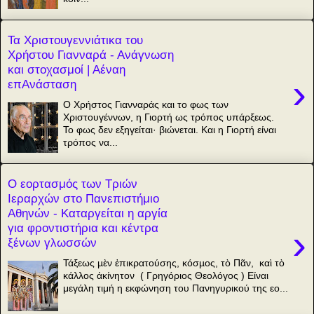
Τα Χριστουγεννιάτικα του
Χρήστου Γιανναρά - Ανάγνωση
και στοχασμοί | Αέναη
›
επΑνάσταση
Ο Χρήστος Γιανναράς και το φως των
Χριστουγέννων, η Γιορτή ως τρόπος υπάρξεως.
Το φως δεν εξηγείται· βιώνεται. Και η Γιορτή είναι
τρόπος να...
Ο εορτασμός των Τριών
Ιεραρχών στο Πανεπιστήμιο
Αθηνών - Καταργείται η αργία
για φροντιστήρια και κέντρα
›
ξένων γλωσσών
Τάξεως µὲν ἐπικρατούσης, κόσµος, τὸ Πᾶν, καὶ τὸ
κάλλος ἀκίνητον ( Γρηγόριος Θεολόγος ) Είναι
μεγάλη τιμή η εκφώνηση του Πανηγυρικού της εο...