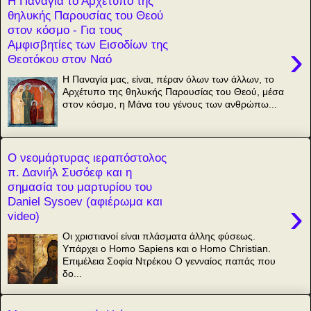
Η Παναγία το Αρχέτυπο της
θηλυκής Παρουσίας του Θεού
στον κόσμο - Για τους
Αμφισβητίες των Εισοδίων της
›
Θεοτόκου στον Ναό
Η Παναγία μας, είναι, πέραν όλων των άλλων, το
Αρχέτυπο της θηλυκής Παρουσίας του Θεού, μέσα
στον κόσμο, η Μάνα του γένους των ανθρώπω...
Ο νεομάρτυρας ιεραπόστολος
π. Δανιήλ Συσόεφ και η
σημασία του μαρτυρίου του
Daniel Sysoev (αφιέρωμα και
›
video)
Οι χριστιανοί είναι πλάσματα άλλης φύσεως.
Υπάρχει ο Homo Sapiens και o Homo Christian.
Επιμέλεια Σοφία Ντρέκου Ο γενναίος παπάς που
δο...