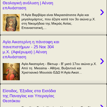
Θεολογική ανάλυση | Αέναη
›
επΑνάσταση
Η Αγία Βαρβάρα είναι Μικρασιάτισσα Aγία και
μεγαλομάρτυς, που έζησε κατά τον 3ο αιώνα μ.Χ.
στη Νικομήδεια της Μικράς Ασίας.
Επαναστατική,...
Αγία Αικατερίνη η πάνσοφη και
πανεπιστήμων - 25 Νοε 304
μ.Χ. (Αφιέρωμα) | Αέναη
›
επΑνάσταση
Αγία Αικατερίνη - Βίκτωρ - Β' μισό 17ου αιώνα μ.Χ.
Από τη Messina - Αθήνα, Βυζαντινό και
Χριστιανικό Μουσείο ΕΔΩ Η Αγία Αικατ...
Είσοδος, Έξοδος στα Εισόδια
της Παναγίας και Υπεραγίας
Θεοτόκου
›