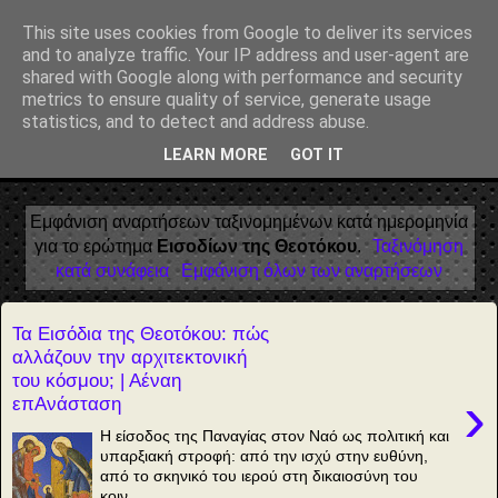
Αέναη επΑνάσταση
This site uses cookies from Google to deliver its services
and to analyze traffic. Your IP address and user-agent are
• Επιστήμη • Ψυχολογία • Λογοτεχνία • Τέχνες • Θεολογία •
shared with Google along with performance and security
Φιλοσοφία • Στοχασμοί... για τη μνήμη, τον άνθρωπο και το
metrics to ensure quality of service, generate usage
Φως
statistics, and to detect and address abuse.
LEARN MORE
GOT IT
▼
Εμφάνιση αναρτήσεων ταξινομημένων κατά ημερομηνία
για το ερώτημα
Εισοδίων της Θεοτόκου
.
Ταξινόμηση
κατά συνάφεια
Εμφάνιση όλων των αναρτήσεων
Τα Εισόδια της Θεοτόκου: πώς
αλλάζουν την αρχιτεκτονική
του κόσμου; | Αέναη
›
επΑνάσταση
Η είσοδος της Παναγίας στον Ναό ως πολιτική και
υπαρξιακή στροφή: από την ισχύ στην ευθύνη,
από το σκηνικό του ιερού στη δικαιοσύνη του
κοιν...