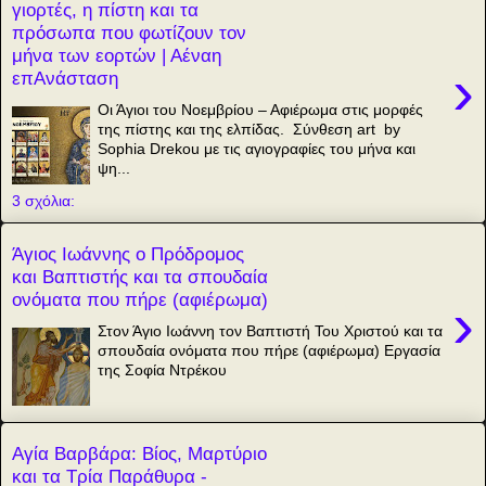
γιορτές, η πίστη και τα
πρόσωπα που φωτίζουν τον
μήνα των εορτών | Αέναη
›
επΑνάσταση
Οι Άγιοι του Νοεμβρίου – Αφιέρωμα στις μορφές
της πίστης και της ελπίδας. Σύνθεση art by
Sophia Drekou με τις αγιογραφίες του μήνα και
ψη...
3 σχόλια:
Άγιος Ιωάννης ο Πρόδρομος
και Βαπτιστής και τα σπουδαία
ονόματα που πήρε (αφιέρωμα)
›
Στον Άγιο Ιωάννη τον Βαπτιστή Του Χριστού και τα
σπουδαία ονόματα που πήρε (αφιέρωμα) Εργασία
της Σοφία Ντρέκου
Αγία Βαρβάρα: Βίος, Μαρτύριο
και τα Τρία Παράθυρα -