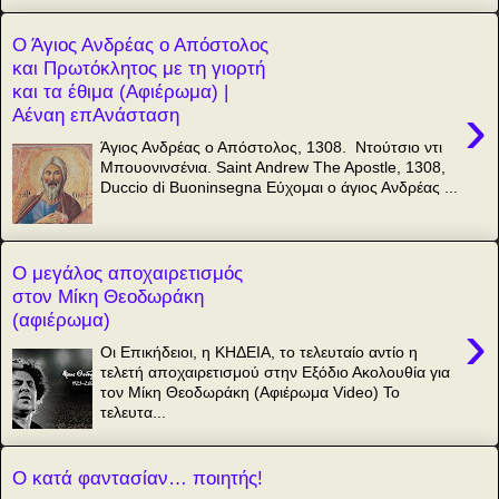
Ο Άγιος Ανδρέας ο Απόστολος
και Πρωτόκλητος με τη γιορτή
και τα έθιμα (Αφιέρωμα) |
›
Αέναη επΑνάσταση
Άγιος Ανδρέας ο Απόστολος, 1308. Ντούτσιο ντι
Μπουονινσένια. Saint Andrew The Apostle, 1308,
Duccio di Buoninsegna Εύχομαι ο άγιος Ανδρέας ...
Ο μεγάλος αποχαιρετισμός
στον Μίκη Θεοδωράκη
(αφιέρωμα)
›
Οι Επικήδειοι, η ΚΗΔΕΙΑ, το τελευταίο αντίο η
τελετή αποχαιρετισμού στην Εξόδιο Ακολουθία για
τον Μίκη Θεοδωράκη (Αφιέρωμα Video) Το
τελευτα...
Ο κατά φαντασίαν… ποιητής!