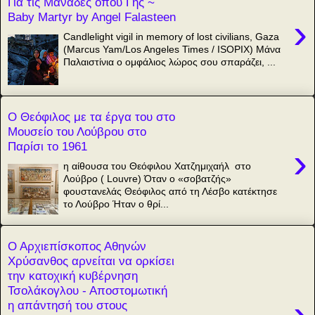
Για τις Μανάδες όπου Γης ~
Baby Martyr by Angel Falasteen
›
Candlelight vigil in memory of lost civilians, Gaza
(Marcus Yam/Los Angeles Times / ISOPIX) Μάνα
Παλαιστίνια ο ομφάλιος λώρος σου σπαράζει, ...
Ο Θεόφιλος με τα έργα του στο
Μουσείο του Λούβρου στο
Παρίσι το 1961
›
η αίθουσα του Θεόφιλου Χατζημιχαήλ στο
Λούβρο ( Louvre) Όταν ο «σοβατζής»
φουστανελάς Θεόφιλος από τη Λέσβο κατέκτησε
το Λούβρο Ήταν ο θρί...
Ο Αρχιεπίσκοπος Αθηνών
Χρύσανθος αρνείται να ορκίσει
την κατοχική κυβέρνηση
Τσολάκογλου - Αποστομωτική
›
η απάντησή του στους