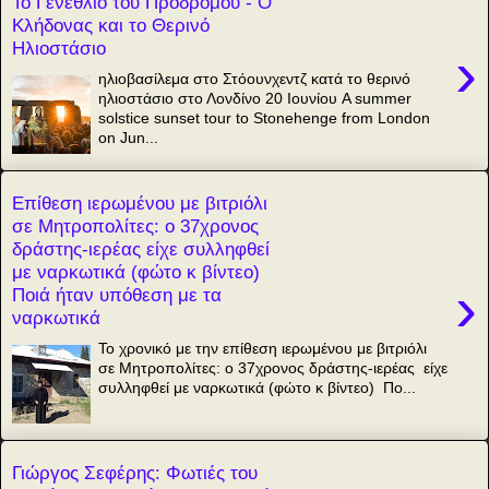
Το Γενέθλιο του Προδρόμου - Ο
Κλήδονας και το Θερινό
Ηλιοστάσιο
›
ηλιοβασίλεμα στο Στόουνχεντζ κατά το θερινό
ηλιοστάσιο στο Λονδίνο 20 Ιουνίου A summer
solstice sunset tour to Stonehenge from London
on Jun...
Επίθεση ιερωμένου με βιτριόλι
σε Μητροπολίτες: ο 37χρονος
δράστης-ιερέας είχε συλληφθεί
με ναρκωτικά (φώτο κ βίντεο)
›
Ποιά ήταν υπόθεση με τα
ναρκωτικά
Το χρονικό με την επίθεση ιερωμένου με βιτριόλι
σε Μητροπολίτες: ο 37χρονος δράστης-ιερέας είχε
συλληφθεί με ναρκωτικά (φώτο κ βίντεο) Πο...
Γιώργος Σεφέρης: Φωτιές του