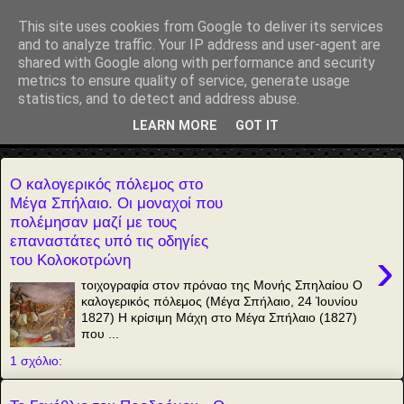
Αέναη επΑνάσταση
This site uses cookies from Google to deliver its services
and to analyze traffic. Your IP address and user-agent are
• Επιστήμη • Ψυχολογία • Λογοτεχνία • Τέχνες • Θεολογία •
shared with Google along with performance and security
Φιλοσοφία • Στοχασμοί... για τη μνήμη, τον άνθρωπο και το
metrics to ensure quality of service, generate usage
Φως
statistics, and to detect and address abuse.
LEARN MORE
GOT IT
▼
Ο καλογερικός πόλεμος στο
Μέγα Σπήλαιο. Οι μοναχοί που
πολέμησαν μαζί με τους
επαναστάτες υπό τις οδηγίες
›
του Κολοκοτρώνη
τοιχογραφία στον πρόναο της Μονής Σπηλαίου Ο
καλογερικός πόλεμος (Μέγα Σπήλαιο, 24 Ἰουνίου
1827) Η κρίσιμη Μάχη στο Μέγα Σπήλαιο (1827)
που ...
1 σχόλιο: