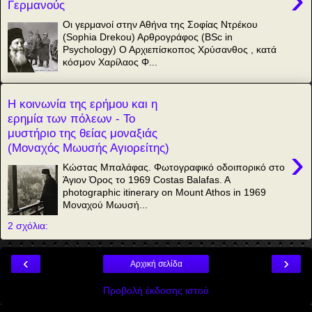
Γερμανούς
Οι γερμανοί στην Αθήνα της Σοφίας Ντρέκου
(Sophia Drekou) Αρθρογράφος (BSc in
Psychology) Ο Αρχιεπίσκοπος Χρύσανθος , κατά
κόσμον Χαρίλαος Φ...
Η κοινωνία της ερήμου και η
ερημία των πόλεων - Το
μυστήριο της θείας μοναξιάς
(Μοναχός Μωυσής Αγιορείτης)
›
Κώστας Μπαλάφας. Φωτογραφικό οδοιπορικό στο
Άγιον Όρος το 1969 Costas Balafas. A
photographic itinerary on Mount Athos in 1969
Μοναχού Μωυσή...
2 σχόλια:
‹
›
Αρχική σελίδα
Προβολή έκδοσης ιστού