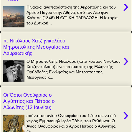
›
Πίνακας: αναπαράσταση της Ακρόπολης και του
Αρείου Πάγου στην Αθήνα, από τον Λέο φον
Κλέντσε (1846) Η ΔΥΤΙΚΗ ΠΑΡΑΔΟΣΗ: Η Ιστορία
του Δυτικού...
π. Νικόλαος Χατζηνικολάου
Μητροπολίτης Μεσογαίας και
Λαυρεωτικής
›
Ο Μητροπολίτης Νικόλαος (κατά κόσμον Νικόλαος
Χατζηνικολάου) είναι επίσκοπος της Ελληνικής
Ορθόδοξης Εκκλησίας και Μητροπολίτης
Μεσογαίας κ...
Οι Όσιοι Ονούφριος ο
Αιγύπτιος και Πέτρος ο
Αθωνίτης (12 Ιουνίου)
›
εικόνα του αγίου Ονουφρίου του 17ου αιώνα διά
χειρός Εμμανουήλ Ιερέα Τζάνε, του Ρεθύμνου Ο
Άγιος Ονούφριος και ο Άγιος Πέτρος ο Αθωνίτης.
Οι...