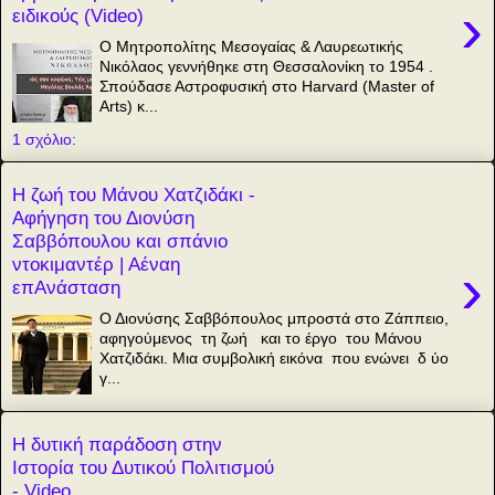
›
ειδικούς (Video)
Ο Μητροπολίτης Μεσογαίας & Λαυρεωτικής
Νικόλαος γεννήθηκε στη Θεσσαλονίκη το 1954 .
Σπούδασε Αστροφυσική στο Harvard (Master of
Arts) κ...
1 σχόλιο:
Η ζωή του Μάνου Χατζιδάκι -
Αφήγηση του Διονύση
Σαββόπουλου και σπάνιο
ντοκιμαντέρ | Αέναη
›
επΑνάσταση
Ο Διονύσης Σαββόπουλος μπροστά στο Ζάππειο,
αφηγούμενος τη ζωή και το έργο του Μάνου
Χατζιδάκι. Μια συμβολική εικόνα που ενώνει δ ύο
γ...
Η δυτική παράδοση στην
Ιστορία του Δυτικού Πολιτισμού
- Video