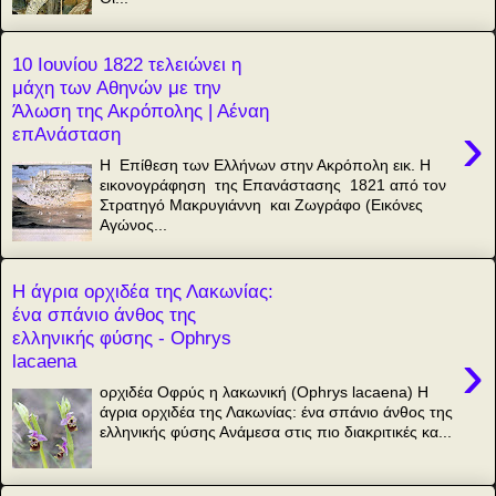
10 Ιουνίου 1822 τελειώνει η
μάχη των Αθηνών με την
Άλωση της Ακρόπολης | Αέναη
›
επΑνάσταση
Η Επίθεση των Ελλήνων στην Ακρόπολη εικ. Η
εικονογράφηση της Επανάστασης 1821 από τον
Στρατηγό Μακρυγιάννη και Ζωγράφο (Εικόνες
Αγώνος...
Η άγρια ορχιδέα της Λακωνίας:
ένα σπάνιο άνθος της
ελληνικής φύσης - Ophrys
›
lacaena
ορχιδέα Οφρύς η λακωνική (Ophrys lacaena) Η
άγρια ορχιδέα της Λακωνίας: ένα σπάνιο άνθος της
ελληνικής φύσης Ανάμεσα στις πιο διακριτικές κα...